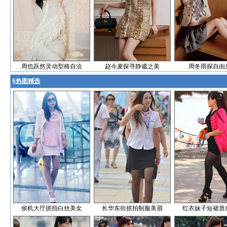
周也跃然灵动型格自洽
赵今麦探寻静谧之美
周冬雨探自由
§
热图精选
侯机大厅抓拍白丝美女
长华东街抓拍制服美眉
红衣妹子短裙质