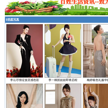
§
明星写真
李沁尽情绽放灵感色彩
李一桐抓娃娃即将启程
梅婷银色礼服华