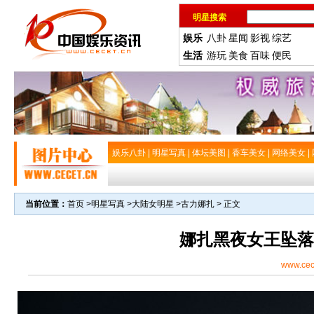
明星搜索
娱乐
八卦
星闻
影视
综艺
生活
游玩
美食
百味
便民
娱乐八卦
|
明星写真
|
体坛美图
|
香车美女
|
网络美女
|
当前位置：
首页
>
明星写真
>
大陆女明星
>
古力娜扎
> 正文
娜扎黑夜女王坠落
www.cec