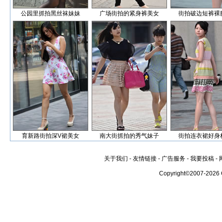
公园里抓拍黑丝袜妹妹
广场街拍的紧身裤美女
街拍破边短裤裸
育新路街拍深V裙美女
南大街抓拍的秀气妹子
街拍连衣裙好身
关于我们
-
友情链接
-
广告服务
-
我要投稿
-
Copyright©2007-2026