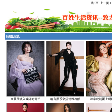
共8页: 上一页 
§
明星写真
金晨灵动入戏随时开拍
喻言黑系穿搭优雅冷酷
谭卓此刻覆上明