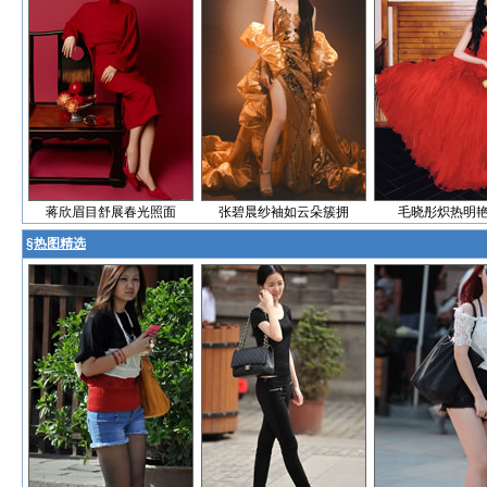
蒋欣眉目舒展春光照面
张碧晨纱袖如云朵簇拥
毛晓彤炽热明
§
热图精选