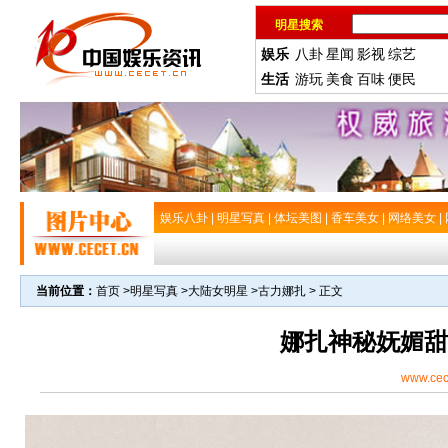
明星搜索
娱乐
八卦
星闻
影视
综艺
生活
游玩
美食
百味
便民
娱乐八卦
|
明星写真
|
体坛美图
|
香车美女
|
网络美女
|
当前位置：
首页
>
明星写真
>
大陆女明星
>
古力娜扎
> 正文
娜扎神秘妩媚甜
www.cec