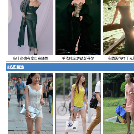
高叶张弛有度自在随性
单依纯金辉踏影寻梦
高圆圆徜徉于光
§
热图精选