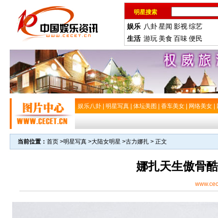
明星搜索
娱乐
八卦
星闻
影视
综艺
生活
游玩
美食
百味
便民
娱乐八卦
|
明星写真
|
体坛美图
|
香车美女
|
网络美女
|
当前位置：
首页
>
明星写真
>
大陆女明星
>
古力娜扎
> 正文
娜扎天生傲骨酷
www.cec