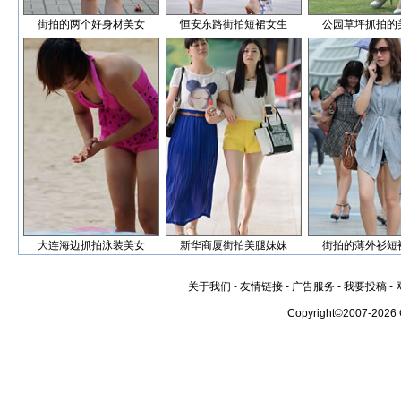
街拍的两个好身材美女
恒安东路街拍短裙女生
公园草坪抓拍的
大连海边抓拍泳装美女
新华商厦街拍美腿妹妹
街拍的薄外衫短
关于我们
-
友情链接
-
广告服务
-
我要投稿
-
Copyright©2007-2026