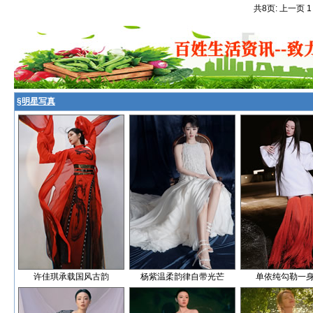
共8页: 上一页 
§
明星写真
许佳琪承载国风古韵
杨紫温柔韵律自带光芒
单依纯勾勒一