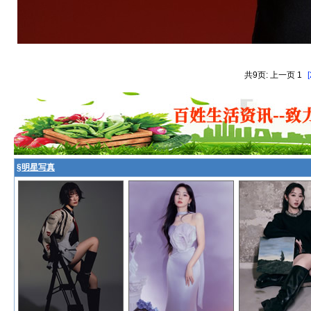
共9页: 上一页 1
[
§
明星写真