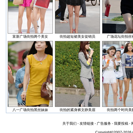
富新广场街拍两个美女
街拍超短裙美女促销员
广场花坛街拍丝
八一广场街拍黑丝妹妹
街拍的紧身裤文静美眉
街拍两个时尚美
关于我们
-
友情链接
-
广告服务
-
我要投稿
-
Copyright©2007-2026