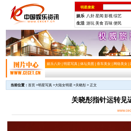
明星搜索
娱乐
八卦
星闻
影视
综艺
生活
游玩
美食
百味
便民
娱乐八卦
|
明星写真
|
体坛美图
|
香车美女
|
网络美女
|
当前位置：
首页
>
明星写真
>
大陆女明星
>
关晓彤
> 正文
关晓彤指针运转见证
www.cec