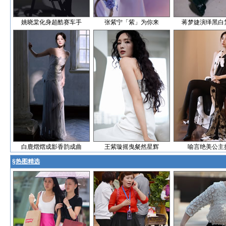
姚晓棠化身超酷赛车手
张紫宁「紫」为你来
蒋梦婕演绎黑白
白鹿熠熠成影香韵成曲
王紫璇摇曳粲然星辉
喻言绝美公主
§
热图精选