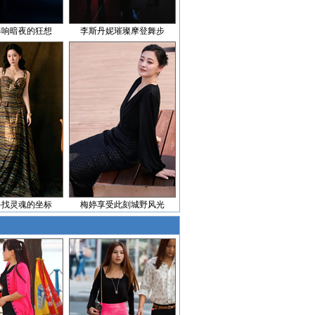
奏响暗夜的狂想
李斯丹妮璀璨摩登舞步
寻找灵魂的坐标
梅婷享受此刻城野风光