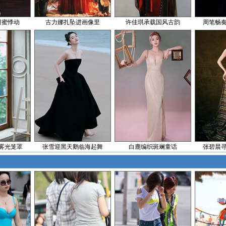
甜蜜悸动
古力娜扎坠进画像里
许佳琪承载国风古韵
周笔畅
雾光笼罩
张雪迎黑天鹅临海起舞
白鹿编织斑斓童话
张碧晨