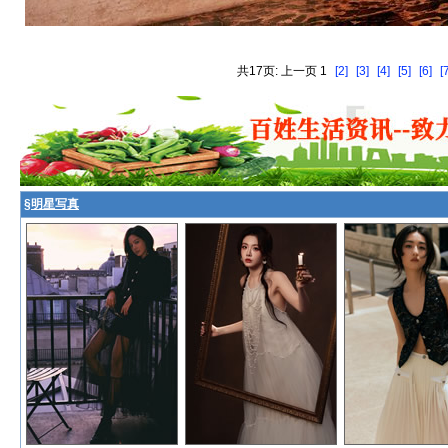
共17页: 上一页 1
[2]
[3]
[4]
[5]
[6]
[
§
明星写真