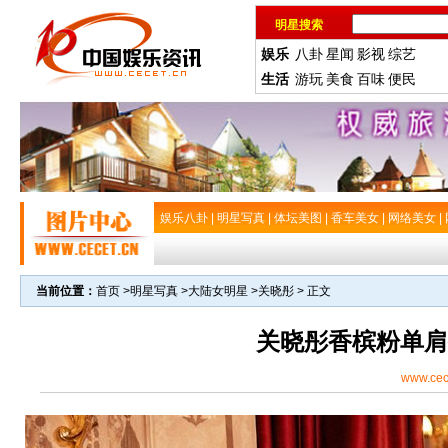
明星搜索
娱乐
八卦
星闻
影视
综艺
生活
游玩
美食
百味
便民
娱乐八卦
|
明星写真
|
体坛美图
|
香车美女
|
网络美女
|
当前位置：
首页
>
明星写真
>
大陆女明星
>
关晓彤
> 正文
关晓彤香槟粉单肩
www.cec