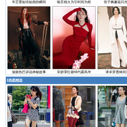
辛芷蕾如诗如画的瞬间
喻言烛火为引时间为框
张子枫邂逅闪
迪丽热巴诉说神秘故事
宋妍霏红裙绰约露风华
谭卓穿透林间
§
热图精选