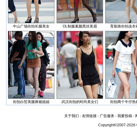
中山广场街拍长腿美女
OL制服素颜黑丝美眉
育新路街拍连衣
街拍白皙美腿裤裙姐姐
武汉街拍的时尚美女们
街拍两个牛仔热
关于我们
-
友情链接
-
广告服务
-
我要投稿
-
Copyright©2007-2026