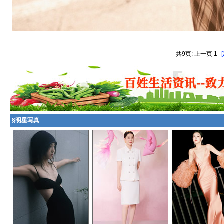
共9页: 上一页 1
[
§
明星写真