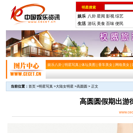
明星搜索
娱乐
八卦
星闻
影视
综艺
生活
游玩
美食
百味
便民
娱乐八卦
|
明星写真
|
体坛美图
|
香车美女
|
网络美女
|
当前位置：
首页
>
明星写真
>
大陆女明星
>
高圆圆
> 正文
高圆圆假期出游
www.cec