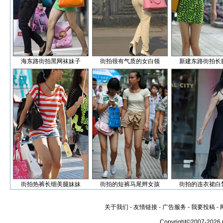
海东路街拍黑网袜妹子
街拍很有气质的女白领
新建东路街拍长
街拍热裤长细美腿妹妹
街拍的短裤马尾辫女孩
街拍的连衣裙白
关于我们
-
友情链接
-
广告服务
-
我要投稿
-
Copyright©2007-2026