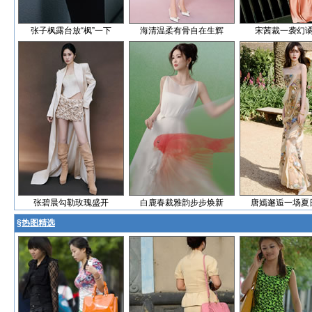
张子枫露台放“枫”一下
海清温柔有骨自在生辉
宋茜裁一袭幻
张碧晨勾勒玫瑰盛开
白鹿春裁雅韵步步焕新
唐嫣邂逅一场夏
§
热图精选