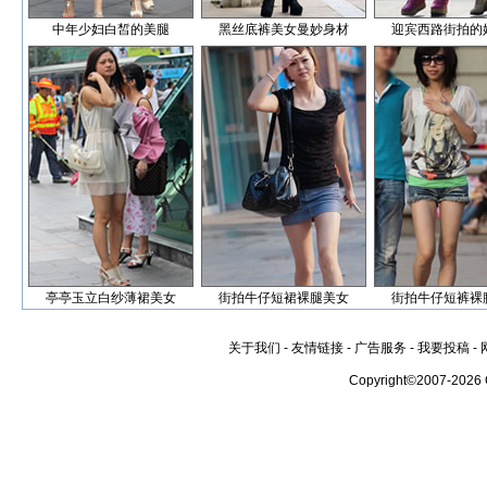
中年少妇白皙的美腿
黑丝底裤美女曼妙身材
迎宾西路街拍的
亭亭玉立白纱薄裙美女
街拍牛仔短裙裸腿美女
街拍牛仔短裤裸
关于我们
-
友情链接
-
广告服务
-
我要投稿
-
Copyright©2007-2026