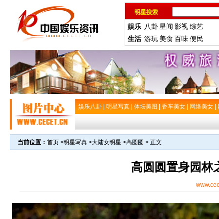
明星搜索
娱乐
八卦
星闻
影视
综艺
生活
游玩
美食
百味
便民
娱乐八卦
|
明星写真
|
体坛美图
|
香车美女
|
网络美女
|
当前位置：
首页
>
明星写真
>
大陆女明星
>
高圆圆
> 正文
高圆圆置身园林
www.cec