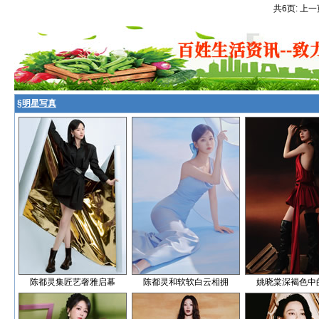
共6页: 上一
§
明星写真
陈都灵集匠艺奢雅启幕
陈都灵和软软白云相拥
姚晓棠深褐色中