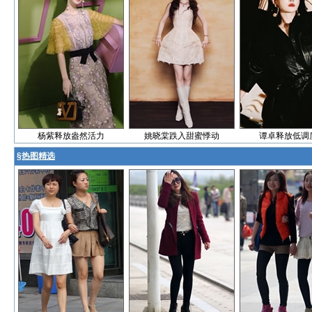
杨紫释放盎然活力
姚晓棠跌入甜蜜悸动
谭卓释放低调
§
热图精选