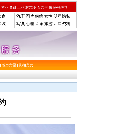
刘芳菲
董卿
王菲
林志玲
金喜善
梅根-福克斯
饮食
汽车
图片
疾病
女性
明星隐私
围城
写真
心理
音乐
旅游
明星资料
|
魅力女星
|
街拍美女
约