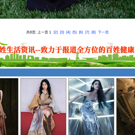
共8页: 上一页 1
[2]
[3]
[4]
[5]
[6]
[7]
[8]
下一页