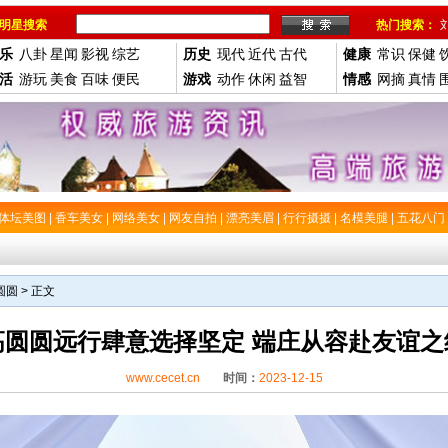
明星搜索
热门搜索：
乐
八卦
星闻
影视
综艺
历史
现代
近代
古代
健康
常识
保健
活
游玩
美食
百味
便民
游戏
动作
休闲
益智
情感
网摘
真情
体坛美图
|
香车美女
|
网络美女
|
网友自拍
|
漂亮美眉
|
行行摄摄
|
名模美腿
|
五花八门
圆圆
> 正文
高圆圆远行肆意选择坚定 端庄从容赴友谊之
www.cecet.cn
时间：
2023-12-15