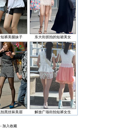
个短裤美腿妹子
东大街抓拍的短裙美女
抓拍黑丝袜美眉
解放广场街拍短裤女生
-
加入收藏