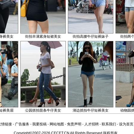
身裤美女
街拍丰满紧身短裙美女
街拍高腰牛仔短裤妹子
街拍两
短裤美眉
公园抓拍苗条牛仔美女
湖边抓拍牛仔短裤美女
动物园
友情链接
-
广告服务
-
我要投稿
-
网站地图
-
免责声明
-
人才招聘
-
联系我们
-
设为首页
Copyright©2007-2026 CECET.CN All Rights Reserved 版权所有