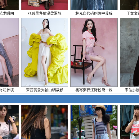
艺术瞬间
张碧晨释放温柔遐想
林允自代码纠缠中苏醒
于文文
奇幻梦境
宋茜黄云为袖白绸裁影
杨幂穿行江野粉黛一株
宋佳步