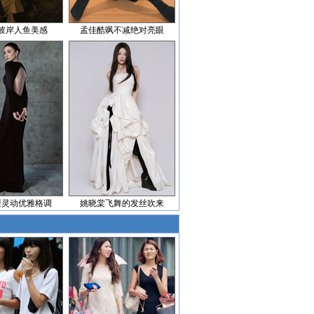
彼岸人鱼美感
孟佳酷飒不减绝对亮眼
履灵动优雅格调
姚晓棠飞舞的发丝吹来