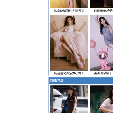
陈卓璇清透波光蝴蝶裙
欧阳娜娜感受
杨超越化身活力小魔仙
吴谨言穿梭于
§
热图精选