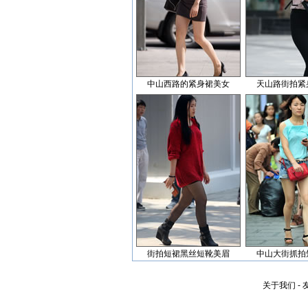
中山西路的紧身裙美女
天山路街拍紧
街拍短裙黑丝短靴美眉
中山大街抓拍
关于我们
-