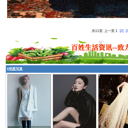
共11页: 上一页 1
[2]
[
§
明星写真