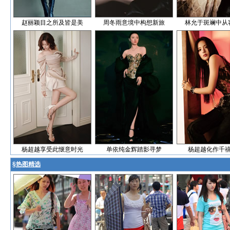
赵丽颖目之所及皆是美
周冬雨意境中构想新旅
林允于斑斓中从
杨超越享受此惬意时光
单依纯金辉踏影寻梦
杨超越化作千
§
热图精选