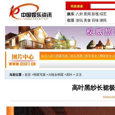
明星搜索
娱乐
八卦
星闻
影视
综艺
生活
游玩
美食
百味
便民
娱乐八卦
|
明星写真
|
体坛美图
|
香车美女
|
网络美女
|
当前位置：
首页
>
明星写真
>
大陆女明星
>
高叶
> 正文
高叶黑纱长裙极
www.cec