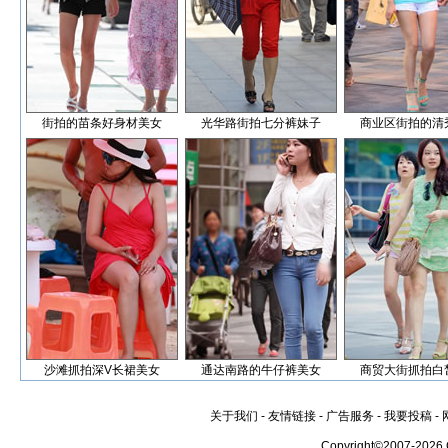
街拍的苗条好身材美女
光华路街拍七分裤妹子
商业区街拍的清
沙滩抓拍深V长裙美女
通达南路的牛仔裤美女
商贸大街抓拍白
关于我们
-
友情链接
-
广告服务
-
我要投稿
-
Copyright©2007-2026