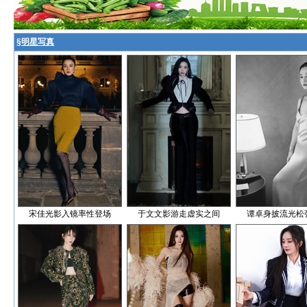
§
明星写真
宋佳光影入镜率性登场
于文文影游走虚实之间
谭卓身披流光松