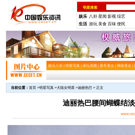
明星搜索
娱乐
八卦
星闻
影视
综艺
生活
游玩
美食
百味
便民
娱乐八卦
|
明星写真
|
体坛美图
|
香车美女
|
网络美女
|
当前位置：
首页
>
明星写真
>
大陆女明星
>
迪丽热巴
> 正文
迪丽热巴腰间蝴蝶结淡
www.cec