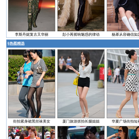
李斯丹妮复古又华丽
彭小苒摇响魅惑的律动
杨幂从容确信如
§
热图精选
街拍紧身裙黑丝袜美女
厦门旅游抓拍长腿姐姐
华夏广场街拍短