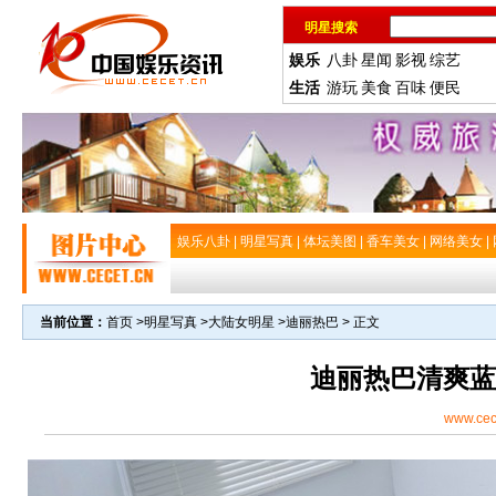
明星搜索
娱乐
八卦
星闻
影视
综艺
生活
游玩
美食
百味
便民
娱乐八卦
|
明星写真
|
体坛美图
|
香车美女
|
网络美女
|
当前位置：
首页
>
明星写真
>
大陆女明星
>
迪丽热巴
> 正文
迪丽热巴清爽蓝
www.cec