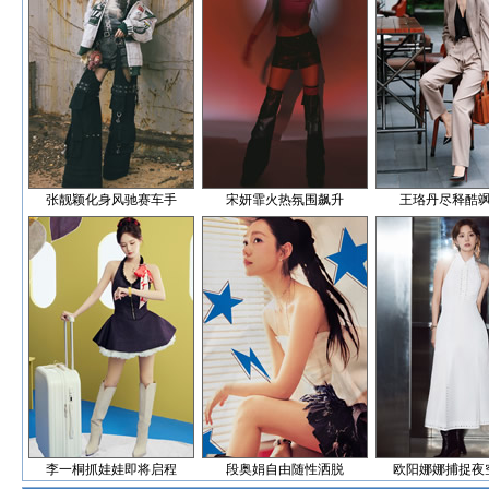
张靓颖化身风驰赛车手
宋妍霏火热氛围飙升
王珞丹尽释酷
李一桐抓娃娃即将启程
段奥娟自由随性洒脱
欧阳娜娜捕捉夜