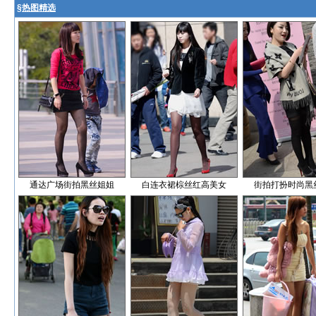
§
热图精选
通达广场街拍黑丝姐姐
白连衣裙棕丝红高美女
街拍打扮时尚黑