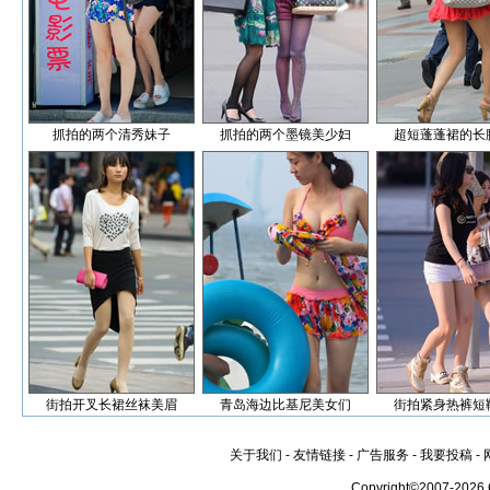
抓拍的两个清秀妹子
抓拍的两个墨镜美少妇
超短蓬蓬裙的长
街拍开叉长裙丝袜美眉
青岛海边比基尼美女们
街拍紧身热裤短
关于我们
-
友情链接
-
广告服务
-
我要投稿
-
Copyright©2007-2026