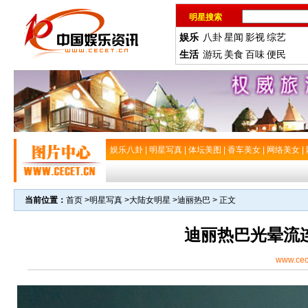
明星搜索
娱乐
八卦
星闻
影视
综艺
生活
游玩
美食
百味
便民
娱乐八卦
|
明星写真
|
体坛美图
|
香车美女
|
网络美女
|
当前位置：
首页
>
明星写真
>
大陆女明星
>
迪丽热巴
> 正文
迪丽热巴光晕流
www.cec