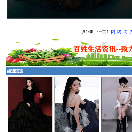
共14页: 上一页 1
[2]
[3]
[4]
[
§
明星写真