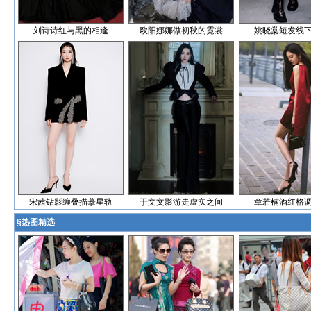
刘诗诗红与黑的相逢
欧阳娜娜做初秋的霓裳
姚晓棠短发线
宋茜钻影缠叠描摹星轨
于文文影游走虚实之间
章若楠酒红格
§
热图精选