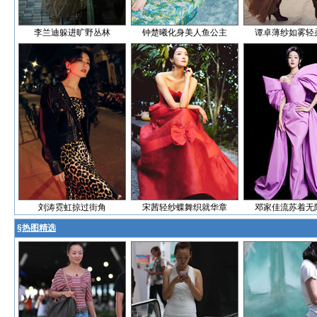
李兰迪躲进旷野丛林
钟楚曦化身美人鱼公主
谭卓薄纱如雾轻
刘涛霓虹掠过街角
宋茜轻纱蝶舞织就华章
邓家佳流苏着无
§
热图精选