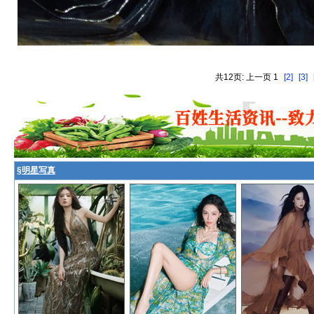
共12页: 上一页 1
[2]
[3]
§
明星写真