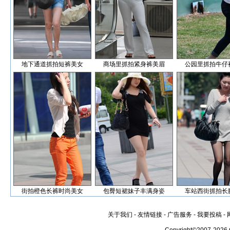
地下通道抓拍短裤美女
商场里抓拍紧身裤美眉
公园里抓拍牛仔
街拍橙色长裤时尚美女
包臀短裙妹子丰满身姿
车站西街抓拍长
关于我们
-
友情链接
-
广告服务
-
我要投稿
-