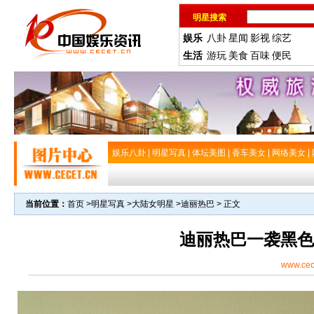
明星搜索
娱乐
八卦
星闻
影视
综艺
生活
游玩
美食
百味
便民
娱乐八卦
|
明星写真
|
体坛美图
|
香车美女
|
网络美女
|
当前位置：
首页
>
明星写真
>
大陆女明星
>
迪丽热巴
> 正文
迪丽热巴一袭黑色
www.cec