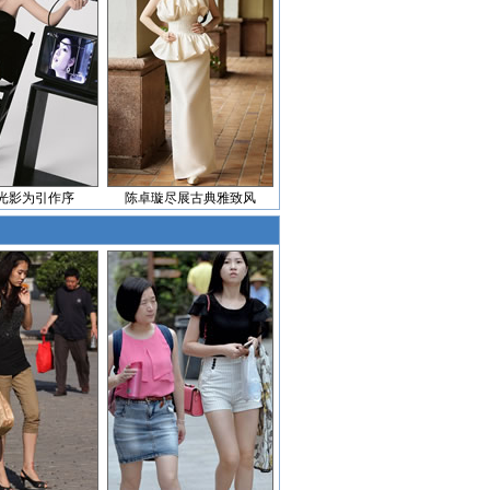
光影为引作序
陈卓璇尽展古典雅致风