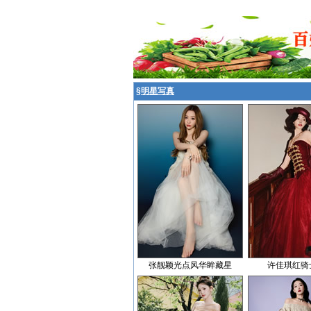
§
明星写真
张靓颖光点风华眸藏星
许佳琪红骑