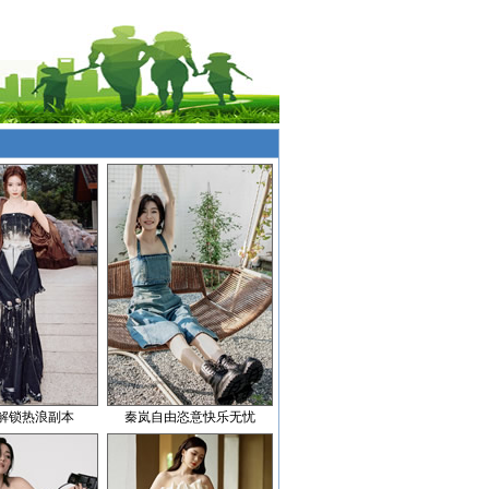
解锁热浪副本
秦岚自由恣意快乐无忧