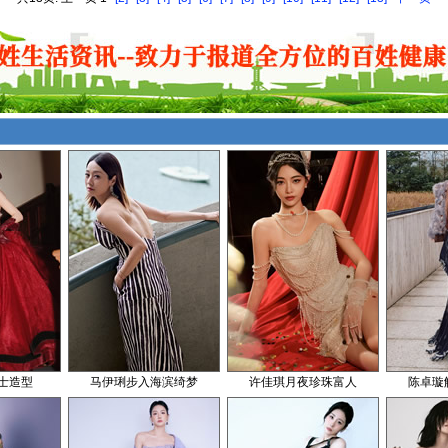
士造型
马伊琍步入海滨绮梦
许佳琪月夜珍珠富人
陈卓璇