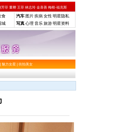
刘芳菲
董卿
王菲
林志玲
金喜善
梅根-福克斯
饮食
汽车
图片
疾病
女性
明星隐私
围城
写真
心理
音乐
旅游
明星资料
|
魅力女星
|
街拍美女
力