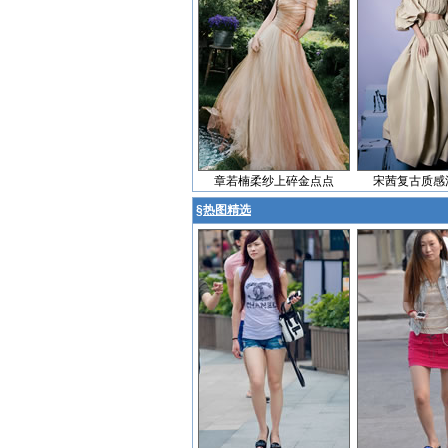
章若楠柔纱上碎金点点
宋茜复古质感
§
热图精选