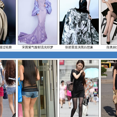
漫过轮廓
宋茜紫气馥郁流光织梦
张碧晨迭演黑白想象
段奥娟