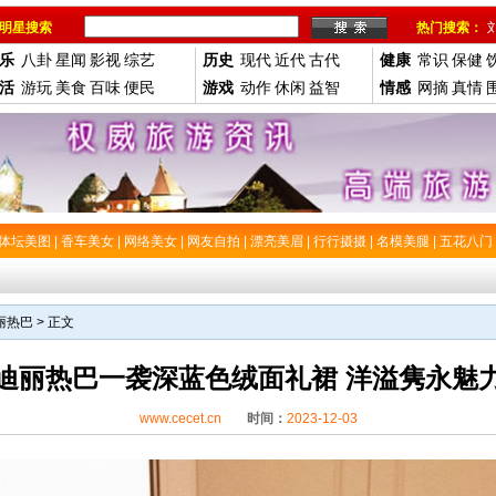
明星搜索
热门搜索：
乐
八卦
星闻
影视
综艺
历史
现代
近代
古代
健康
常识
保健
活
游玩
美食
百味
便民
游戏
动作
休闲
益智
情感
网摘
真情
体坛美图
|
香车美女
|
网络美女
|
网友自拍
|
漂亮美眉
|
行行摄摄
|
名模美腿
|
五花八门
丽热巴
> 正文
迪丽热巴一袭深蓝色绒面礼裙 洋溢隽永魅
www.cecet.cn
时间：
2023-12-03