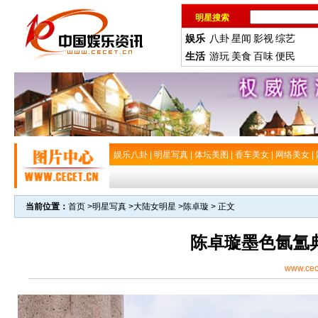
明星搜索
娱乐
八卦
星闻
影视
综艺
生活
游玩
美食
百味
便民
娱乐八卦
|
明星写真
|
体坛美图
|
香车美女
|
网络美女
|
当前位置：
首页
>
明星写真
>
大陆女明星
>
陈卓璇
> 正文
陈卓璇墨色氤氲
www.cec