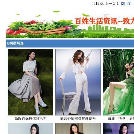
共12页: 上一页 1
[2]
[3]
§
明星写真
高圆圆保持优雅活力
喻言心情摇摆屏蔽信号
白鹿「悦享」盎