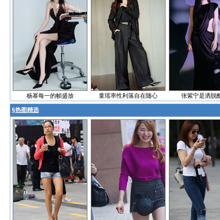
杨幂每一的帧盛放
童瑶率性利落自在随心
张紫宁是洒脱酷g
§
热图精选