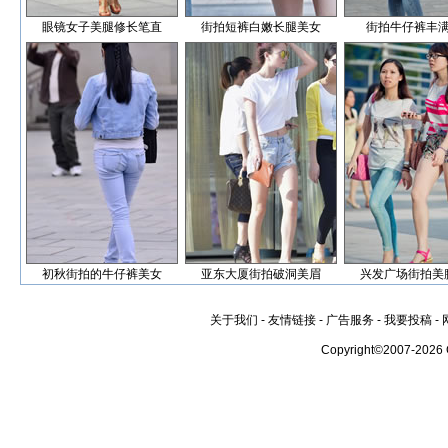
眼镜女子美腿修长笔直
街拍短裤白嫩长腿美女
街拍牛仔裤丰
初秋街拍的牛仔裤美女
亚东大厦街拍破洞美眉
兴发广场街拍美
关于我们
-
友情链接
-
广告服务
-
我要投稿
-
Copyright©2007-2026