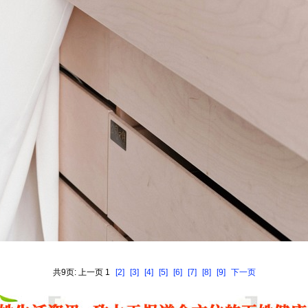
共9页: 上一页 1
[2]
[3]
[4]
[5]
[6]
[7]
[8]
[9]
下一页