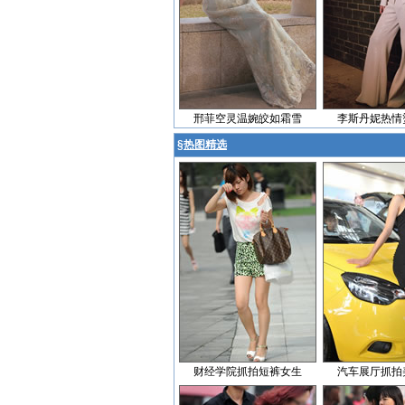
邢菲空灵温婉皎如霜雪
李斯丹妮热情
§
热图精选
财经学院抓拍短裤女生
汽车展厅抓拍