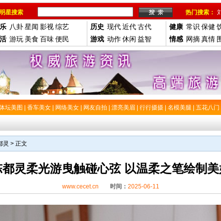
明星搜索
热门搜索：
乐
八卦
星闻
影视
综艺
历史
现代
近代
古代
健康
常识
保健
活
游玩
美食
百味
便民
游戏
动作
休闲
益智
情感
网摘
真情
体坛美图
|
香车美女
|
网络美女
|
网友自拍
|
漂亮美眉
|
行行摄摄
|
名模美腿
|
五花八门
都灵
> 正文
陈都灵柔光游曳触碰心弦 以温柔之笔绘制美
www.cecet.cn
时间：
2025-06-11