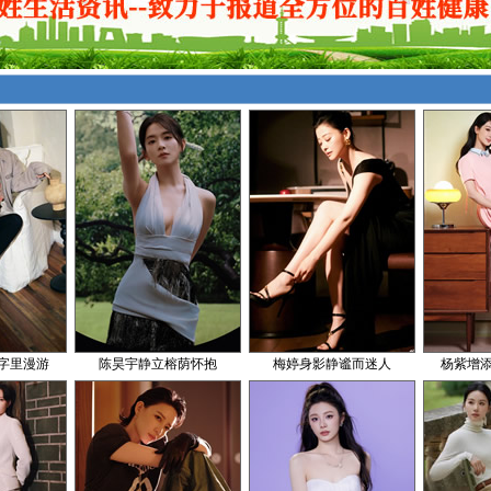
字里漫游
陈昊宇静立榕荫怀抱
梅婷身影静谧而迷人
杨紫增