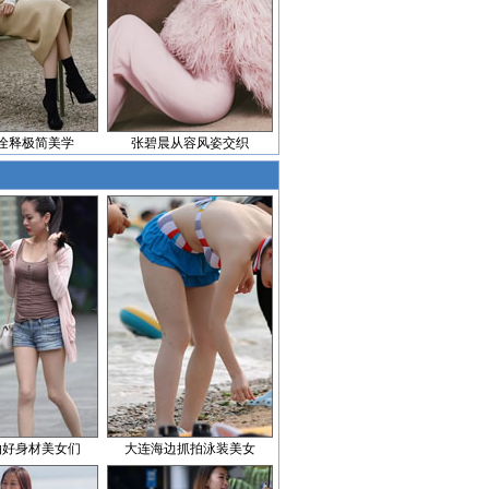
诠释极简美学
张碧晨从容风姿交织
拍好身材美女们
大连海边抓拍泳装美女