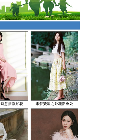
添诗意浪漫如花
李梦繁喧之外花影叠处