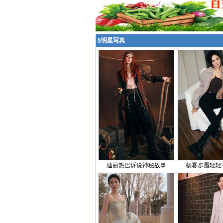
§
明星写真
迪丽热巴诉说神秘故事
杨幂步履轻轻