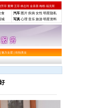
刘芳菲
董卿
王菲
林志玲
金喜善
梅根-福克斯
饮食
汽车
图片
疾病
女性
明星隐私
围城
写真
心理
音乐
旅游
明星资料
|
魅力女星
|
街拍美女
好