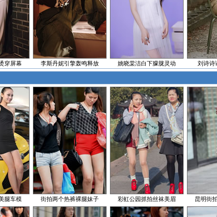
烫穿屏幕
李斯丹妮引擎轰鸣释放
姚晓棠洁白下朦胧灵动
刘诗诗
美腿车模
街拍两个热裤裸腿妹子
彩虹公园抓拍丝袜美眉
昆明街