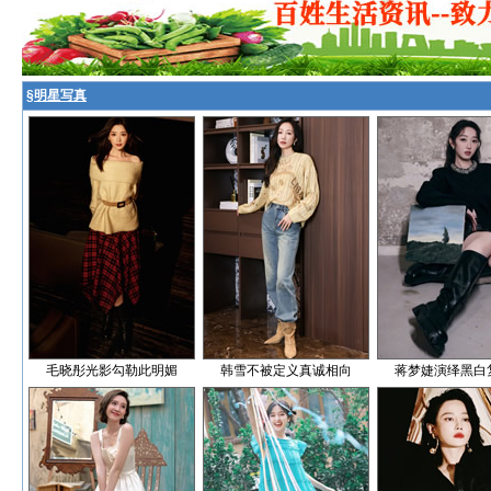
§
明星写真
毛晓彤光影勾勒此明媚
韩雪不被定义真诚相向
蒋梦婕演绎黑白