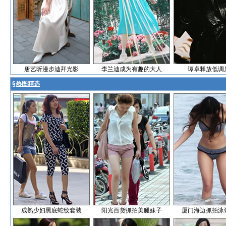
唐艺昕漫步迪拜光影
李兰迪成为有趣的大人
谭卓释放低调
§
热图精选
成熟少妇黑底蛇纹套装
阳光百货抓拍美腿妹子
厦门海边抓拍泳