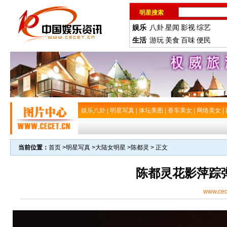
明星搜索
娱乐
八卦
星闻
影视
综艺
生活
游玩
美食
百味
便民
娱乐八卦
|
明星写真
|
体坛美图
|
香车美女
|
网络美女
|
当前位置：
首页
>
明星写真
>
大陆女明星
>
陈都灵
> 正文
陈都灵花影萍踪
www.cec