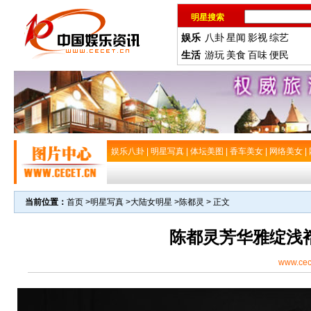
明星搜索
娱乐
八卦
星闻
影视
综艺
生活
游玩
美食
百味
便民
娱乐八卦
|
明星写真
|
体坛美图
|
香车美女
|
网络美女
|
当前位置：
首页
>
明星写真
>
大陆女明星
>
陈都灵
> 正文
陈都灵芳华雅绽浅
www.cec