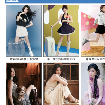
§
明星写真
章若楠聆听夏日的旋律
李一桐抓娃娃即将启程
赵今麦玩味细