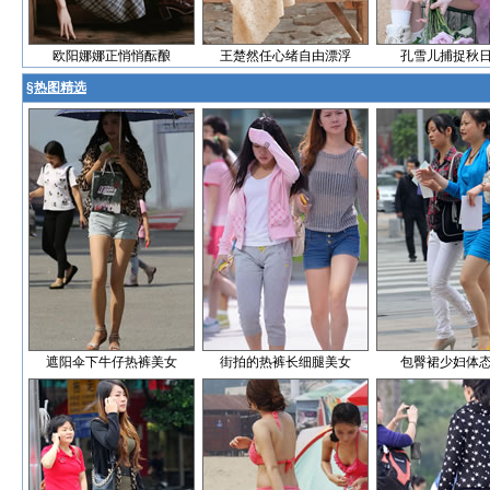
欧阳娜娜正悄悄酝酿
王楚然任心绪自由漂浮
孔雪儿捕捉秋
§
热图精选
遮阳伞下牛仔热裤美女
街拍的热裤长细腿美女
包臀裙少妇体