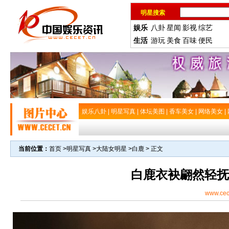
明星搜索
娱乐
八卦
星闻
影视
综艺
生活
游玩
美食
百味
便民
娱乐八卦
|
明星写真
|
体坛美图
|
香车美女
|
网络美女
|
当前位置：
首页
>
明星写真
>
大陆女明星
>
白鹿
> 正文
白鹿衣袂翩然轻抚
www.cec