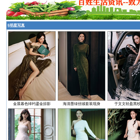
§
明星写真
金晨暮色绰约鎏金掠影
海清墨绿丝绒套装现身
于文文轻盈黑