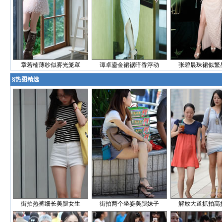
章若楠薄纱似雾光笼罩
谭卓鎏金裙裾暗香浮动
张碧晨珠裙似繁
§
热图精选
街拍热裤细长美腿女生
街拍两个坐姿美腿妹子
解放大道抓拍高