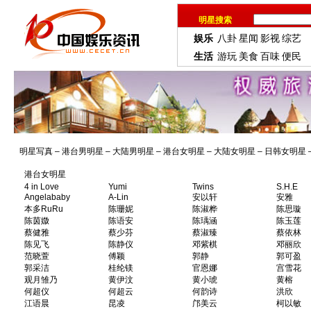
明星搜索
娱乐
八卦
星闻
影视
综艺
生活
游玩
美食
百味
便民
明星写真
–
港台男明星
–
大陆男明星
–
港台女明星
–
大陆女明星
–
日韩女明星
港台女明星
4 in Love
Yumi
Twins
S.H.E
Angelababy
A-Lin
安以轩
安雅
本多RuRu
陈珊妮
陈淑桦
陈思璇
陈茵媺
陈语安
陈瑀涵
陈玉莲
蔡健雅
蔡少芬
蔡淑臻
蔡依林
陈见飞
陈静仪
邓紫棋
邓丽欣
范晓萱
傅颖
郭静
郭可盈
郭采洁
桂纶镁
官恩娜
宫雪花
观月雏乃
黄伊汶
黄小琥
黄榕
何超仪
何超云
何韵诗
洪欣
江语晨
昆凌
邝美云
柯以敏