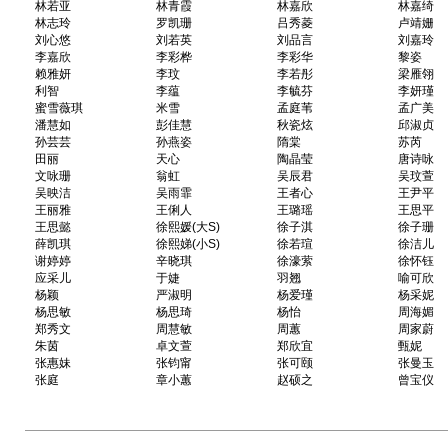
林若亚
林青霞
林嘉欣
林嘉绮
林志玲
罗凯珊
吕秀菱
卢靖姗
刘心悠
刘若英
刘品言
刘嘉玲
李嘉欣
李彩桦
李彩华
黎姿
赖雅妍
李玟
李若彤
梁雁翎
利智
李蕴
李毓芬
李妍瑾
蜜雪薇琪
米雪
孟庭苇
孟广美
潘慧如
彭佳慧
秋瓷炫
邱淑贞
孙芸芸
孙燕姿
隋棠
苏芮
田丽
天心
陶晶莹
唐诗咏
文咏珊
翁虹
吴辰君
吴玟萱
吴映洁
吴雨霏
王者心
王尹平
王丽雅
王俐人
王璐瑶
王思平
王思懿
徐熙媛(大S)
徐子淇
徐子珊
薛凯琪
徐熙娣(小S)
徐若瑄
徐洁儿
谢婷婷
辛晓琪
徐濠萦
徐怀钰
应采儿
于婕
羽翘
喻可欣
杨颖
严淑明
杨爱瑾
杨采妮
杨思敏
杨思琦
杨怡
周海媚
郑秀文
周慧敏
周蕙
周家蔚
朱茵
卓文萱
郑欣宜
甄妮
张惠妹
张钧甯
张可颐
张曼玉
张庭
章小蕙
赵硕之
曾宝仪