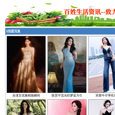
§
明星写真
吴谨言优雅精致瞬间
陈昊宇流光织梦蓝为引
宋茜牛仔率性