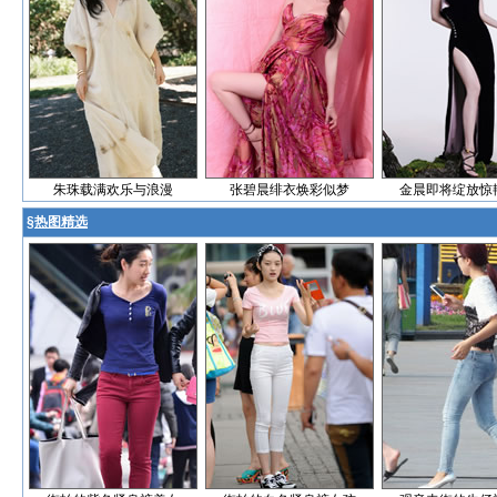
朱珠载满欢乐与浪漫
张碧晨绯衣焕彩似梦
金晨即将绽放惊
§
热图精选