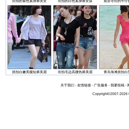
街拍的紫色紧身裤美女
街拍的白色紧身裤女孩
观音寺街的牛仔
抓拍白嫩美腿短裤美眉
街拍毛边高腰热裤美眉
青岛海滩抓拍白
关于我们
-
友情链接
-
广告服务
-
我要投稿
-
Copyright©2007-2026