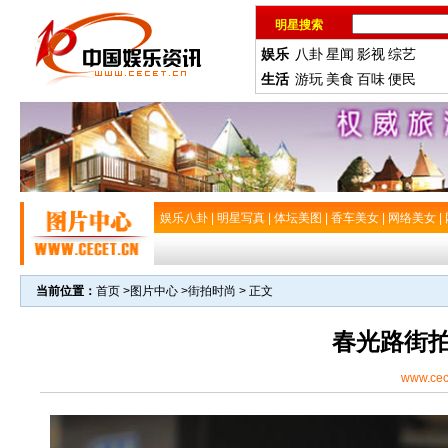
明星搜索
娱乐
八卦
星闻
影视
综艺
生活
游玩
美食
百味
便民
娱乐八卦
|
明星写真
|
体坛美图
|
香车美女
|
网络美女
|
当前位置：
首页
>
图片中心
>
街拍时尚
> 正文
春光路街
www.cec