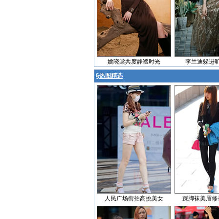
姚晓棠共度静谧时光
李兰迪躲进
§
热图精选
人民广场街拍高挑美女
踩脚袜美眉修