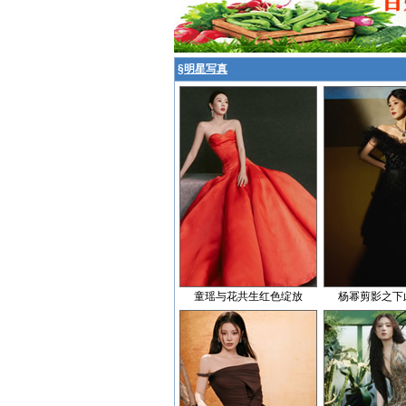
§
明星写真
童瑶与花共生红色绽放
杨幂剪影之下