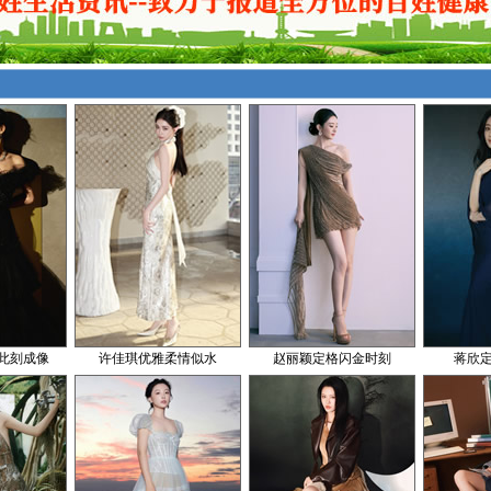
此刻成像
许佳琪优雅柔情似水
赵丽颖定格闪金时刻
蒋欣