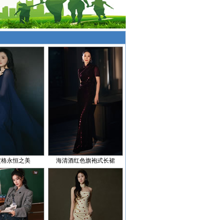
定格永恒之美
海清酒红色旗袍式长裙