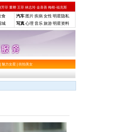
刘芳菲
董卿
王菲
林志玲
金喜善
梅根-福克斯
饮食
汽车
图片
疾病
女性
明星隐私
围城
写真
心理
音乐
旅游
明星资料
|
魅力女星
|
街拍美女