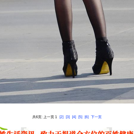
共6页: 上一页 1
[2]
[3]
[4]
[5]
[6]
下一页