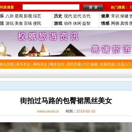
明星搜索
热门搜索：
乐
八卦
星闻
影视
综艺
历史
现代
近代
古代
健康
常识
保健
活
游玩
美食
百味
便民
游戏
动作
休闲
益智
情感
网摘
真情
体坛美图
|
香车美女
|
网络美女
|
网友自拍
|
漂亮美眉
|
行行摄摄
|
名模美腿
|
五花八门
街拍过马路的包臀裙黑丝美女
www.cecet.cn
时间：
2019-05-18