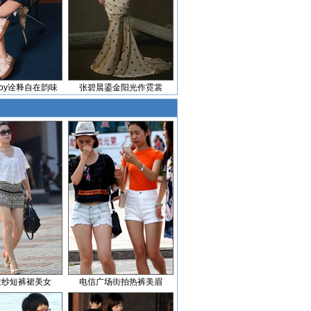
baby诠释自在韵味
张碧晨鎏金阳光作霓裳
透纱短裤裙美女
电信广场街拍热裤美眉