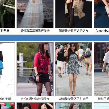
旷野丛林
吴倩海漾清澜浪声漫语
谭维维去往更远的远方
Angela
长的美腿
街拍的黑丝袜长腿美女
成都旅游景区的川妹子
街拍的