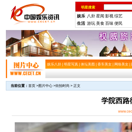
明星搜索
娱乐
八卦
星闻
影视
综艺
生活
游玩
美食
百味
便民
娱乐八卦
|
明星写真
|
体坛美图
|
香车美女
|
网络美女
|
当前位置：
首页
>
图片中心
>
街拍时尚
> 正文
学院西路
www.cec