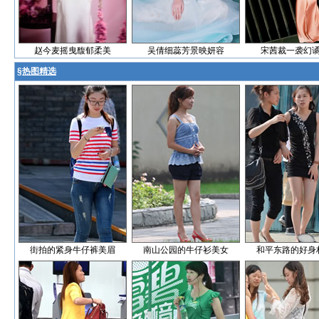
赵今麦摇曳馥郁柔美
吴倩细蕊芳景映妍容
宋茜裁一袭幻
§
热图精选
街拍的紧身牛仔裤美眉
南山公园的牛仔衫美女
和平东路的好身