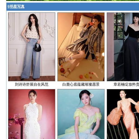
§
明星写真
刘诗诗舒展自在风范
白鹿心底蕴藏璀璨愿景
章若楠绽放矜