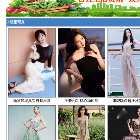
§
明星写真
杨紫展现真实自我浪漫
关晓彤定格心动时刻
张靓颖跨越汪洋