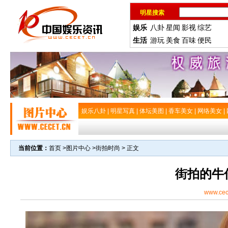
明星搜索
娱乐
八卦
星闻
影视
综艺
生活
游玩
美食
百味
便民
娱乐八卦
|
明星写真
|
体坛美图
|
香车美女
|
网络美女
|
当前位置：
首页
>
图片中心
>
街拍时尚
> 正文
街拍的牛
www.cec