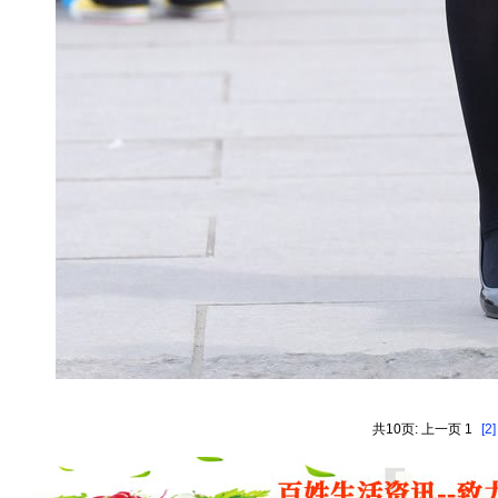
共10页: 上一页 1
[2]