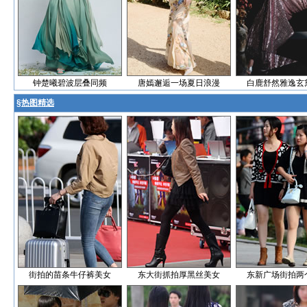
钟楚曦碧波层叠同频
唐嫣邂逅一场夏日浪漫
白鹿舒然雅逸玄
§
热图精选
街拍的苗条牛仔裤美女
东大街抓拍厚黑丝美女
东新广场街拍两