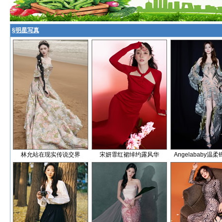
§
明星写真
林允站在现实传说交界
宋妍霏红裙绰约露风华
Angelababy温