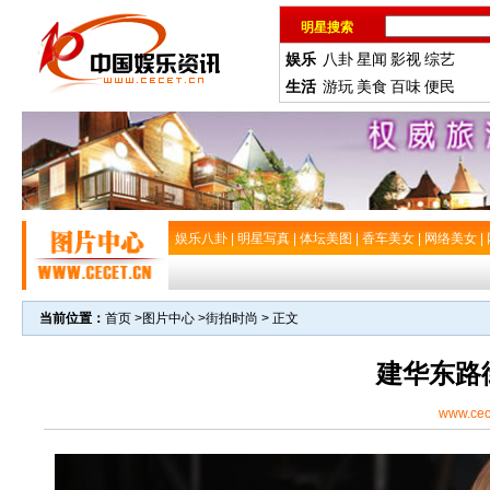
明星搜索
娱乐
八卦
星闻
影视
综艺
生活
游玩
美食
百味
便民
娱乐八卦
|
明星写真
|
体坛美图
|
香车美女
|
网络美女
|
当前位置：
首页
>
图片中心
>
街拍时尚
> 正文
建华东路
www.cec