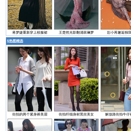
蒋梦婕重新穿上校服裙
王楚然光影翻涌斑斓梦
彭小苒邂逅独
§
热图精选
街拍的两个紧身裤美眉
街拍纤细身材黑丝美女
解放路街拍牛仔