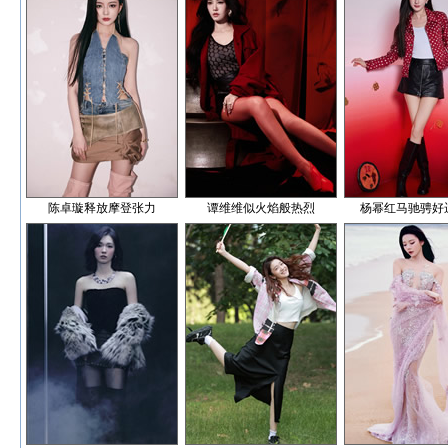
陈卓璇释放摩登张力
谭维维似火焰般热烈
杨幂红马驰骋好