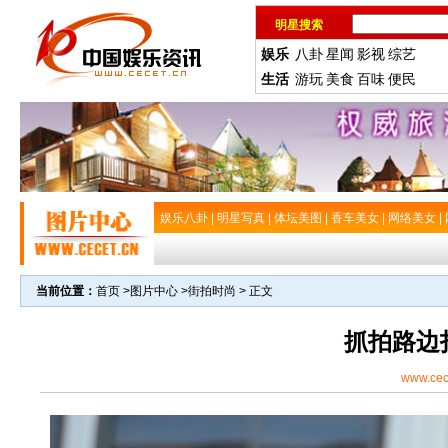
明星搜索
娱乐
八卦
星闻
影视
综艺
生活
游玩
美食
百味
便民
娱乐八卦
|
明星写真
|
体坛美图
|
香车美女
|
网络美女
|
当前位置：
首页
>
图片中心
>
街拍时尚
> 正文
抓拍路边
www.cec