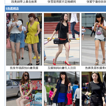
段奥娟带上暴击效果
张雪迎用胶片定格瞬间
张紫宁邀你吹
§
热图精选
批发市场跟拍白嫩美腿
玉腿辣妈白嫩引人注目
热裤美眉长腿青