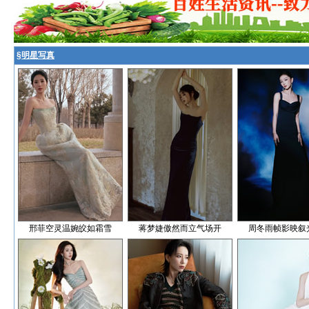
§
明星写真
邢菲空灵温婉皎如霜雪
蒋梦婕傲然而立气场开
周冬雨帧影映叙