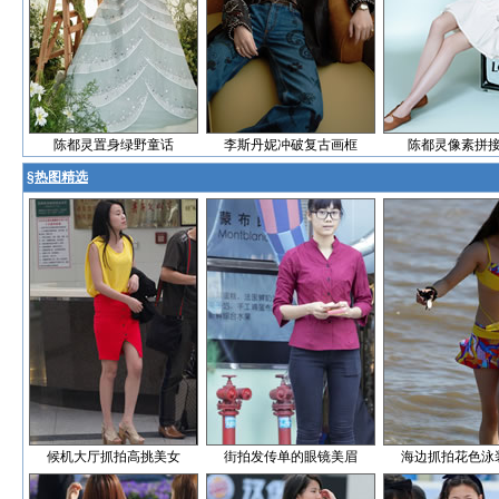
陈都灵置身绿野童话
李斯丹妮冲破复古画框
陈都灵像素拼
§
热图精选
候机大厅抓拍高挑美女
街拍发传单的眼镜美眉
海边抓拍花色泳