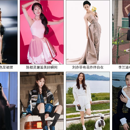
色至裙摆
陈都灵邂逅美好瞬间
刘亦菲有花作伴自在
李兰迪