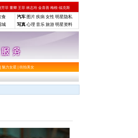
刘芳菲
董卿
王菲
林志玲
金喜善
梅根-福克斯
饮食
汽车
图片
疾病
女性
明星隐私
围城
写真
心理
音乐
旅游
明星资料
|
魅力女星
|
街拍美女