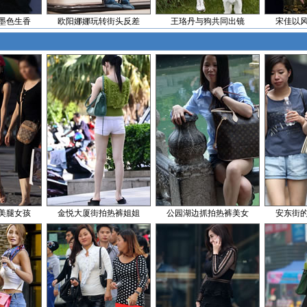
墨色生香
欧阳娜娜玩转街头反差
王珞丹与狗共同出镜
宋佳以
美腿女孩
金悦大厦街拍热裤姐姐
公园湖边抓拍热裤美女
安东街