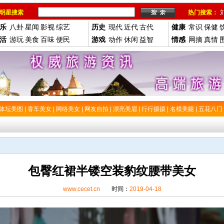
明星搜索
热门搜索：
乐
八卦
星闻
影视
综艺
历史
现代
近代
古代
健康
常识
保健
活
游玩
美食
百味
便民
游戏
动作
休闲
益智
情感
网摘
真情
体坛美图
|
香车美女
|
网络美女
|
网友自拍
|
漂亮美眉
|
行行摄摄
|
名模美腿
|
五花八门
包臀红裙半镂空装豹纹腰带美女
www.cecet.cn
时间：
2019-04-18