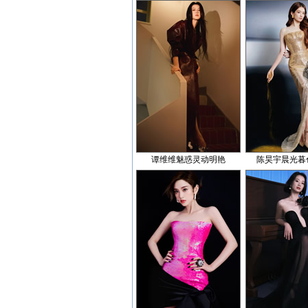
谭维维魅惑灵动明艳
陈昊宇晨光暮