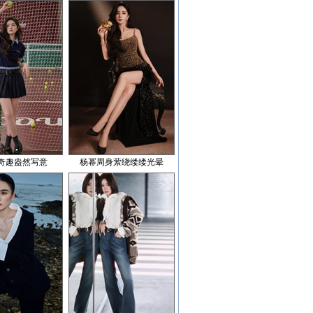
奇趣盎然写意
杨幂周身萦绕缕缕光晕