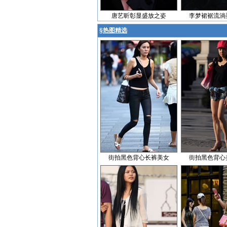
唐艺昕彰显盛放之姿
李梦裙裾流淌
§
热图精选
街拍黑色背心长裤美女
街拍黑色背心