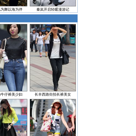
风为舞以海为伴
秦岚开启轻暖漫游记
的牛仔裤美少妇
长丰西路街拍长裤美女