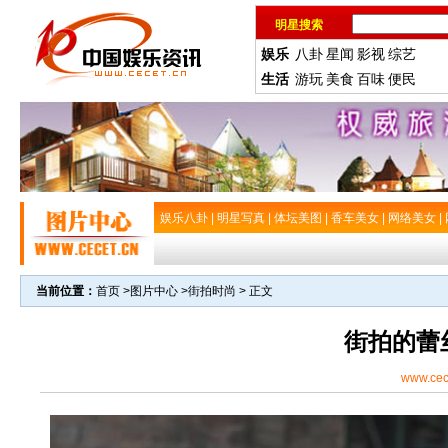
明星搜索
娱乐
八卦
星闻
影视
综艺
生活
游玩
美食
百味
便民
娱乐八卦
|
明星写真
|
体坛美图
|
香车美女
|
网络美女
|
当前位置：
首页
>
图片中心
>
街拍时尚
> 正文
街拍的蕾
www.cec