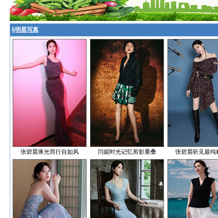
§
明星写真
张碧晨琢光而行自如风
闫妮时光记忆剪影重叠
张碧晨听见最纯