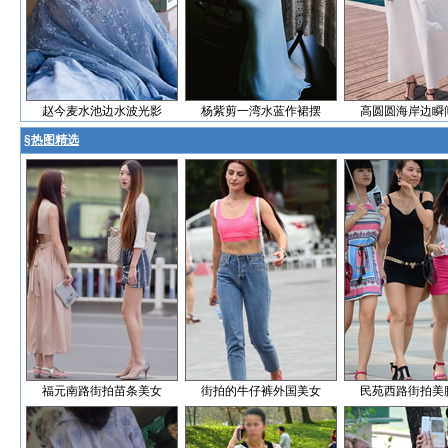
赵今麦水池边水波光影
杨紫剪一湾水蓝作裙摆
高圆圆海岸边瞬
§
热图精选
福元南路街拍苗条美女
街拍的牛仔裤外国美女
民苑西路街拍美