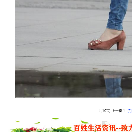
共10页: 上一页 1
[2]