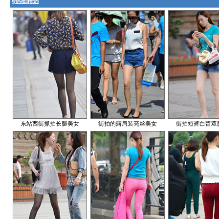
§
热图精选
东站西街抓拍长腿美女
街拍的露肩装亮丝美女
街拍短裤白皙双