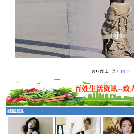
共12页: 上一页 1
[2]
[3]
§
明星写真