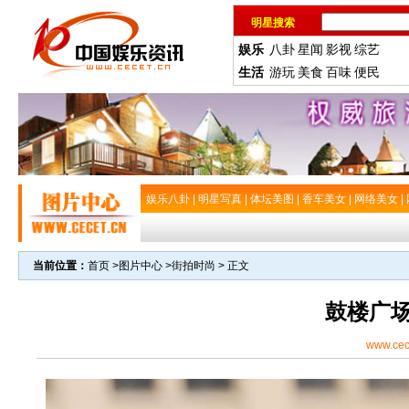
明星搜索
娱乐
八卦
星闻
影视
综艺
生活
游玩
美食
百味
便民
娱乐八卦
|
明星写真
|
体坛美图
|
香车美女
|
网络美女
|
当前位置：
首页
>
图片中心
>
街拍时尚
> 正文
鼓楼广
www.cec