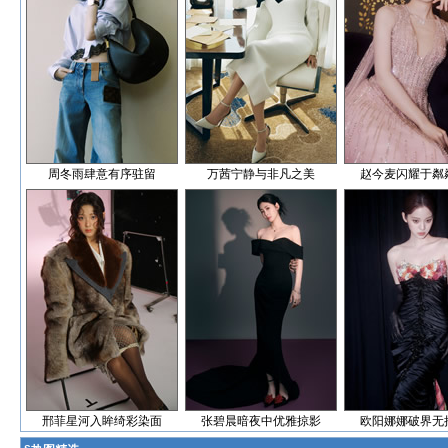
周冬雨肆意有序驻留
万茜宁静与非凡之美
赵今麦闪耀于粼
邢菲星河入眸绮彩染面
张碧晨暗夜中优雅掠影
欧阳娜娜破界无