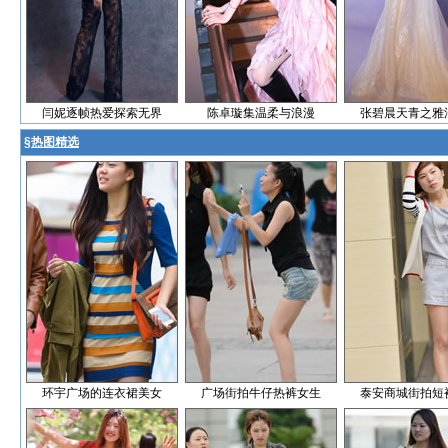
闫妮逐帧热爱探索无界
陈卓璇集温柔与浪漫
张碧晨天青之雅
§
热图精选
环宇广场的连衣裙美女
广场街拍牛仔热裤女生
泰安商城街拍短