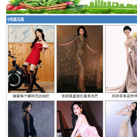
§
明星写真
杨紫每个瞬间无比灿烂
张碧晨盛放出最美光芒
刘亦菲有花作