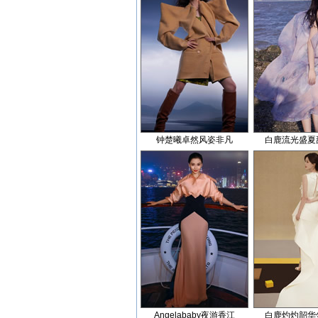
钟楚曦卓然风姿非凡
白鹿流光盛夏
Angelababy夜游香江
白鹿灼灼韶华