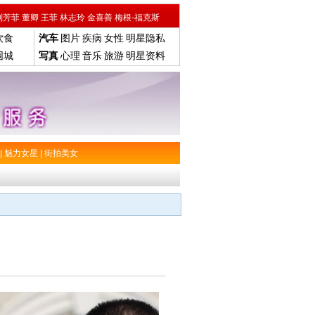
刘芳菲
董卿
王菲
林志玲
金喜善
梅根-福克斯
饮食
汽车
图片
疾病
女性
明星隐私
围城
写真
心理
音乐
旅游
明星资料
|
魅力女星
|
街拍美女