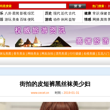
明星搜索
热门搜索：
乐
八卦
星闻
影视
综艺
历史
现代
近代
古代
健康
常识
保健
活
游玩
美食
百味
便民
游戏
动作
休闲
益智
情感
网摘
真情
体坛美图
|
香车美女
|
网络美女
|
网友自拍
|
漂亮美眉
|
行行摄摄
|
名模美腿
|
五花八门
街拍的皮短裤黑丝袜美少妇
www.cecet.cn
时间：
2019-01-31