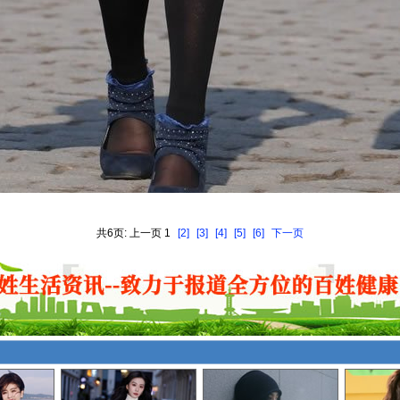
共6页: 上一页 1
[2]
[3]
[4]
[5]
[6]
下一页