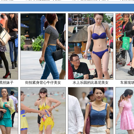
黑丝妹子
街拍紧身背心牛仔美女
水上乐园的比基尼美女
车展现