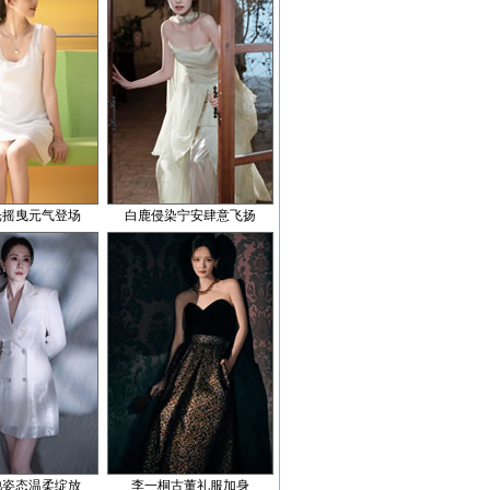
光摇曳元气登场
白鹿侵染宁安肆意飞扬
弛姿态温柔绽放
李一桐古董礼服加身