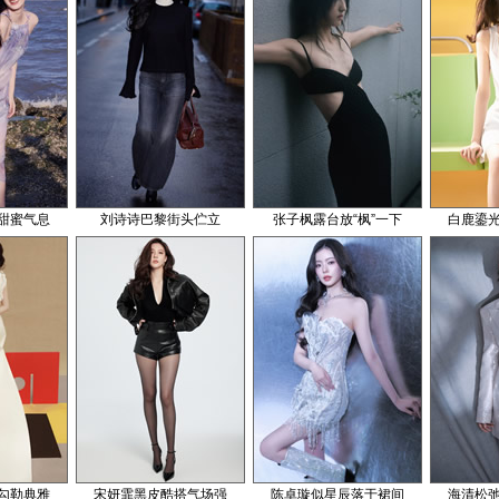
甜蜜气息
刘诗诗巴黎街头伫立
张子枫露台放“枫”一下
白鹿鎏
勾勒典雅
宋妍霏黑皮酷搭气场强
陈卓璇似星辰落于裙间
海清松