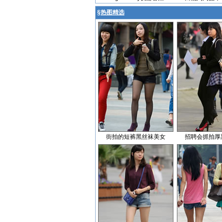
§
热图精选
街拍的短裤黑丝袜美女
招聘会抓拍厚