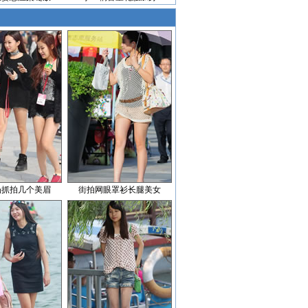
场抓拍几个美眉
街拍网眼罩衫长腿美女