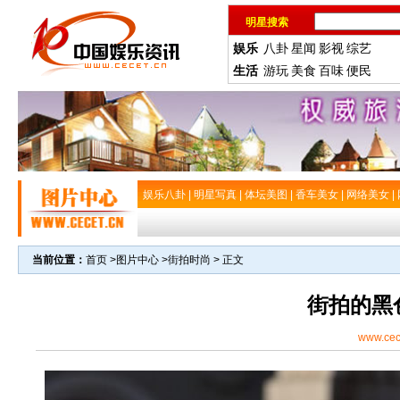
明星搜索
娱乐
八卦
星闻
影视
综艺
生活
游玩
美食
百味
便民
娱乐八卦
|
明星写真
|
体坛美图
|
香车美女
|
网络美女
|
当前位置：
首页
>
图片中心
>
街拍时尚
> 正文
街拍的黑
www.cec