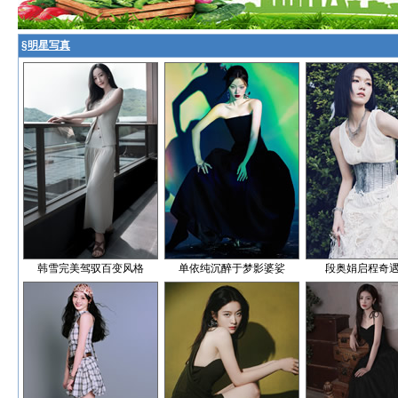
§
明星写真
韩雪完美驾驭百变风格
单依纯沉醉于梦影婆娑
段奥娟启程奇