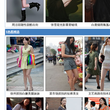
周洁琼随性甜酷出街
张雪迎光影重塑秘境
白鹿烟雨氤氲
§
热图精选
徐州抓拍白嫩美腿妹妹
菜市场抓拍的短裤美女
文艺南路街拍长