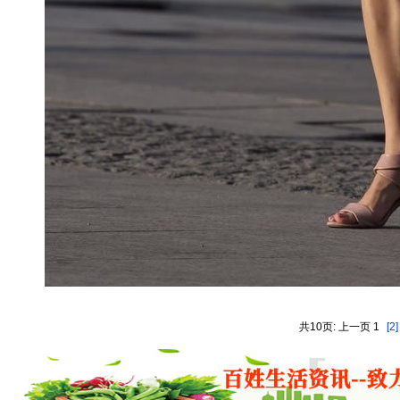
共10页: 上一页 1
[2]