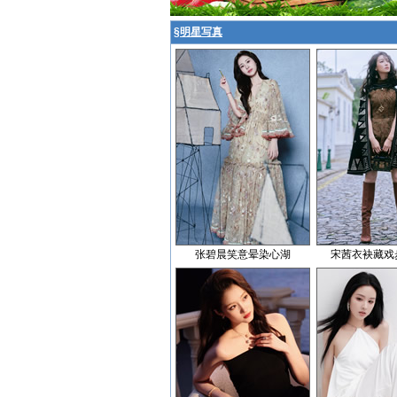
§
明星写真
张碧晨笑意晕染心湖
宋茜衣袂藏戏