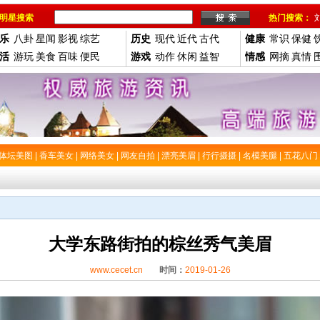
明星搜索
热门搜索：
乐
八卦
星闻
影视
综艺
历史
现代
近代
古代
健康
常识
保健
活
游玩
美食
百味
便民
游戏
动作
休闲
益智
情感
网摘
真情
体坛美图
|
香车美女
|
网络美女
|
网友自拍
|
漂亮美眉
|
行行摄摄
|
名模美腿
|
五花八门
大学东路街拍的棕丝秀气美眉
www.cecet.cn
时间：
2019-01-26