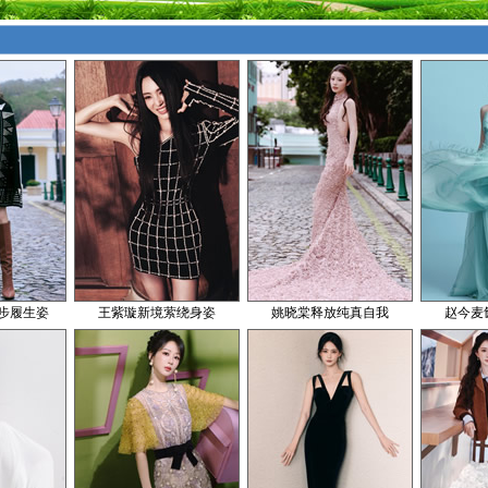
步履生姿
王紫璇新境萦绕身姿
姚晓棠释放纯真自我
赵今麦