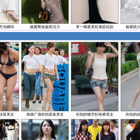
月光瞬间
杨紫释放盎然活力
李一桐柔美轻曳驻此刻
杨幂踏
泳装美女
海德广场街拍苗条美女
街拍的镂空杉热裤美女
街拍的