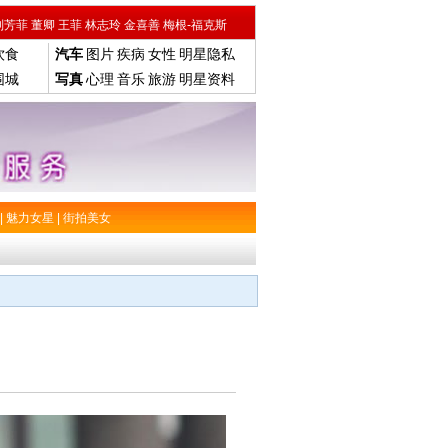
刘芳菲
董卿
王菲
林志玲
金喜善
梅根-福克斯
饮食
汽车
图片
疾病
女性
明星隐私
围城
写真
心理
音乐
旅游
明星资料
|
魅力女星
|
街拍美女