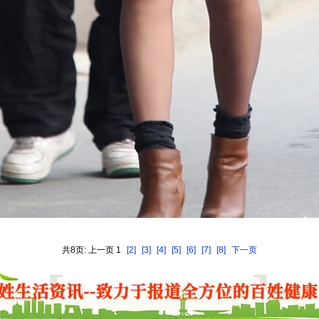
共8页: 上一页 1
[2]
[3]
[4]
[5]
[6]
[7]
[8]
下一页