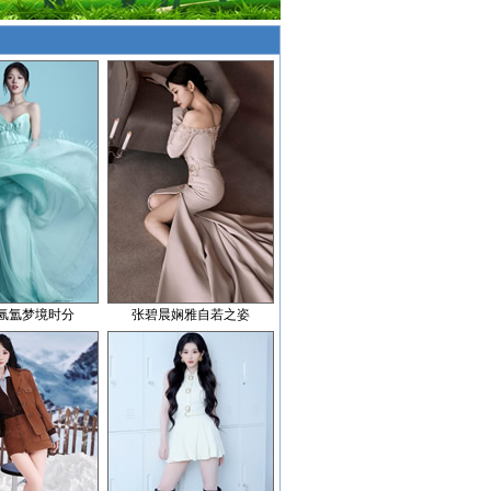
氤氲梦境时分
张碧晨娴雅自若之姿