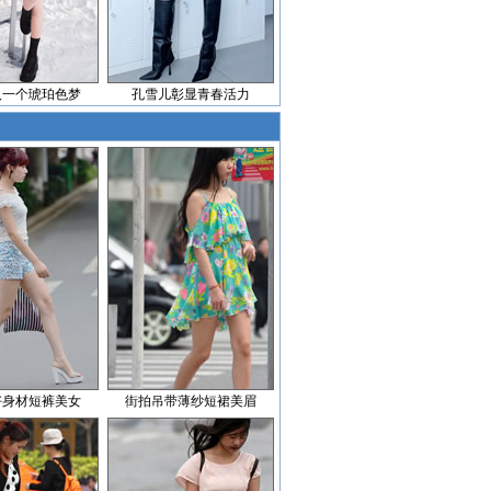
入一个琥珀色梦
孔雪儿彰显青春活力
好身材短裤美女
街拍吊带薄纱短裙美眉