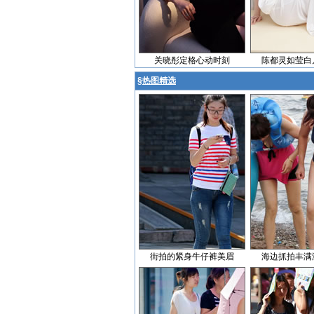
关晓彤定格心动时刻
陈都灵如莹白
§
热图精选
街拍的紧身牛仔裤美眉
海边抓拍丰满