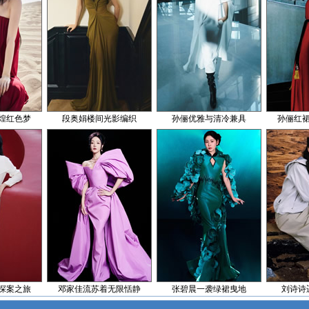
煌红色梦
段奥娟楼间光影编织
孙俪优雅与清冷兼具
孙俪红
探案之旅
邓家佳流苏着无限恬静
张碧晨一袭绿裙曳地
刘诗诗