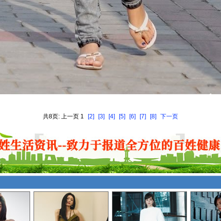
共8页: 上一页 1
[2]
[3]
[4]
[5]
[6]
[7]
[8]
下一页