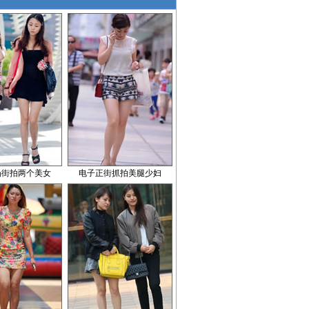
场街拍两个美女
电子正街抓拍美腿少妇