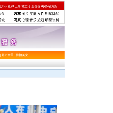
刘芳菲
董卿
王菲
林志玲
金喜善
梅根-福克斯
饮食
汽车
图片
疾病
女性
明星隐私
围城
写真
心理
音乐
旅游
明星资料
|
魅力女星
|
街拍美女