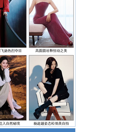
裙飞扬热烈夺目
高圆圆诠释恒动之美
迈入自然秘境
杨超越姿态松弛美自拍