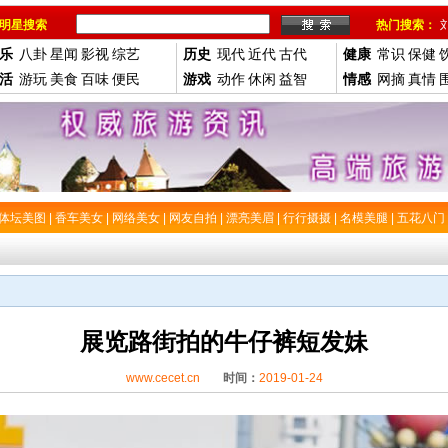
明星搜索
热门搜索：
乐
八卦
星闻
影视
综艺
历史
现代
近代
古代
健康
常识
保健
活
游玩
美食
百味
便民
游戏
动作
休闲
益智
情感
网摘
真情
体坛美图
|
香车美女
|
网络美女
|
网友自拍
|
漂亮美眉
|
行行摄摄
|
名模美腿
|
五花八门
展览路街拍的牛仔裤短发妹
www.cecet.cn
时间：
2019-01-24