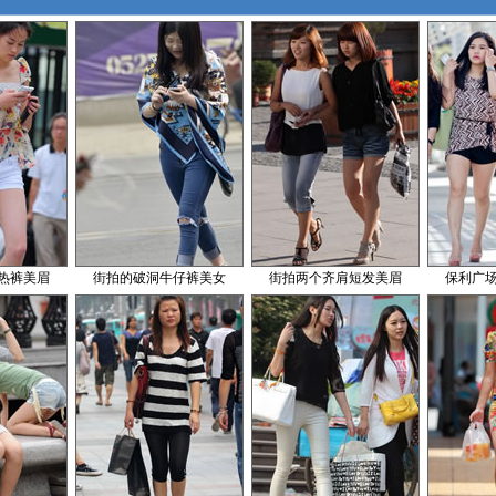
热裤美眉
街拍的破洞牛仔裤美女
街拍两个齐肩短发美眉
保利广