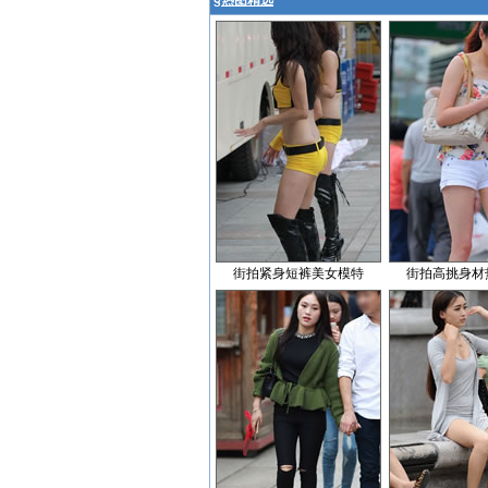
§
热图精选
街拍紧身短裤美女模特
街拍高挑身材