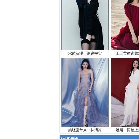
宋茜沉浸于深邃宇宙
王玉雯循迹敦
姚晓棠带来一抹清凉
姚晨一同踏上