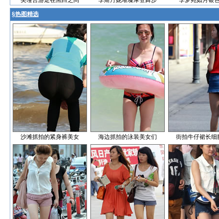
吴谨言游走在黑白之间
李斯丹妮璀璨摩登舞步
李梦宛如月银
§
热图精选
沙滩抓拍的紧身裤美女
海边抓拍的泳装美女们
街拍牛仔裙长细