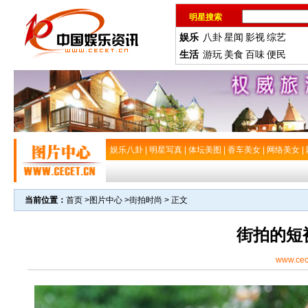
明星搜索
娱乐
八卦
星闻
影视
综艺
生活
游玩
美食
百味
便民
娱乐八卦
|
明星写真
|
体坛美图
|
香车美女
|
网络美女
|
当前位置：
首页
>
图片中心
>
街拍时尚
> 正文
街拍的短
www.cec