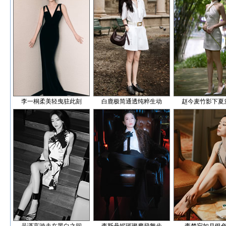
李一桐柔美轻曳驻此刻
白鹿极简通透纯粹生动
赵今麦竹影下夏