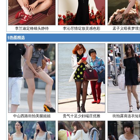
李兰迪定格镜头静待
李沁尽情绽放灵感色彩
孟子义暗夜梦境
§
热图精选
中山西路街拍美腿姐姐
贵气十足少妇端庄优雅
街拍露肩连衣短