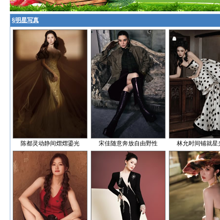
§
明星写真
陈都灵动静间熠熠鎏光
宋佳随意奔放自由野性
林允时间铺就星