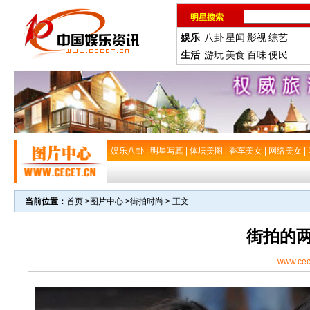
明星搜索
娱乐
八卦
星闻
影视
综艺
生活
游玩
美食
百味
便民
娱乐八卦
|
明星写真
|
体坛美图
|
香车美女
|
网络美女
|
当前位置：
首页
>
图片中心
>
街拍时尚
> 正文
街拍的
www.cec