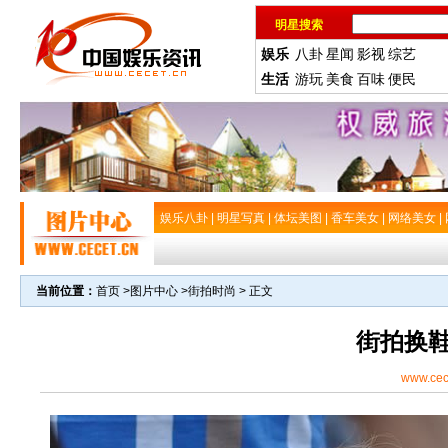
明星搜索
娱乐
八卦
星闻
影视
综艺
生活
游玩
美食
百味
便民
娱乐八卦
|
明星写真
|
体坛美图
|
香车美女
|
网络美女
|
当前位置：
首页
>
图片中心
>
街拍时尚
> 正文
街拍换
www.cec