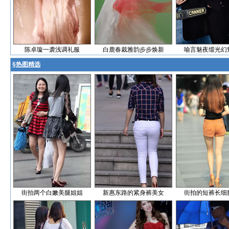
陈卓璇一袭浅调礼服
白鹿春裁雅韵步步焕新
喻言魅夜缎光幻
§
热图精选
街拍两个白嫩美腿姐姐
新惠东路的紧身裤美女
街拍的短裤长细