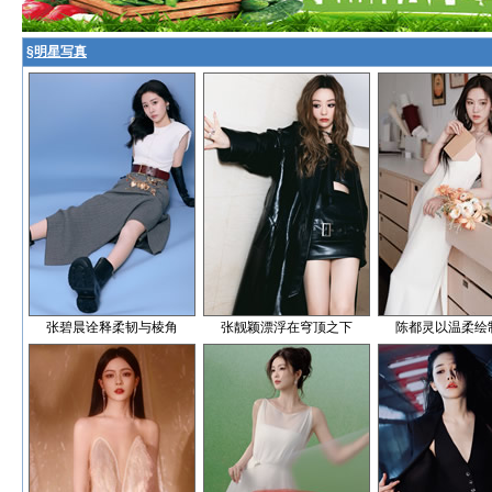
§
明星写真
张碧晨诠释柔韧与棱角
张靓颖漂浮在穹顶之下
陈都灵以温柔绘