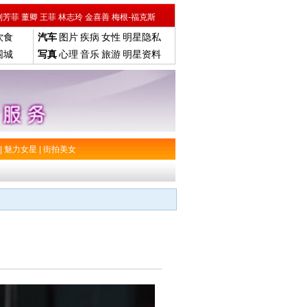
刘芳菲
董卿
王菲
林志玲
金喜善
梅根-福克斯
饮食
汽车
图片
疾病
女性
明星隐私
围城
写真
心理
音乐
旅游
明星资料
|
魅力女星
|
街拍美女