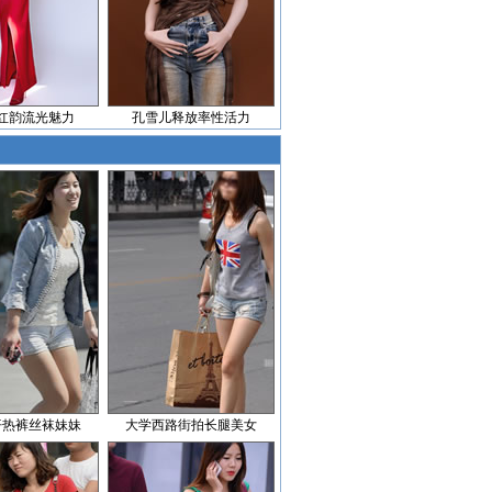
红韵流光魅力
孔雪儿释放率性活力
仔热裤丝袜妹妹
大学西路街拍长腿美女