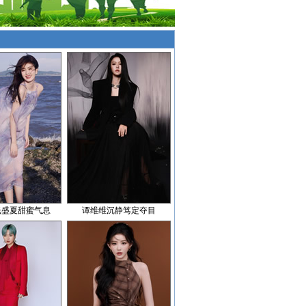
光盛夏甜蜜气息
谭维维沉静笃定夺目