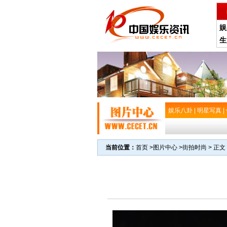
娱
生
娱乐八卦
|
明星写真
|
当前位置：
首页
>
图片中心
>
街拍时尚
> 正文