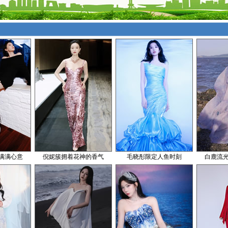
满满心意
倪妮簇拥着花神的香气
毛晓彤限定人鱼时刻
白鹿流