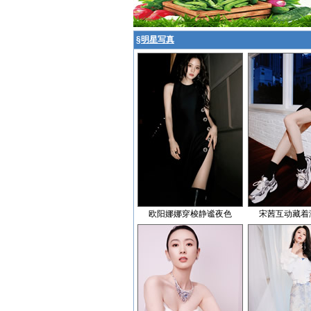
§
明星写真
欧阳娜娜穿梭静谧夜色
宋茜互动藏着