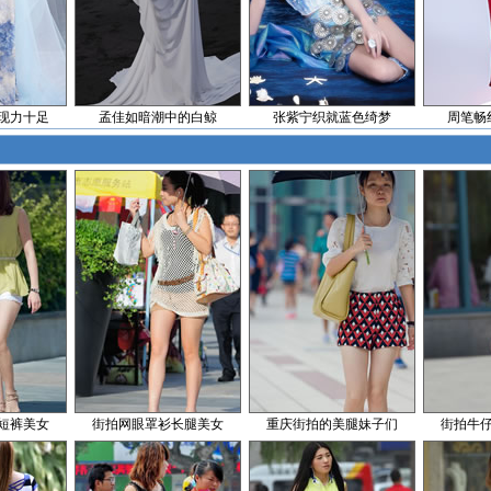
现力十足
孟佳如暗潮中的白鲸
张紫宁织就蓝色绮梦
周笔畅
短裤美女
街拍网眼罩衫长腿美女
重庆街拍的美腿妹子们
街拍牛