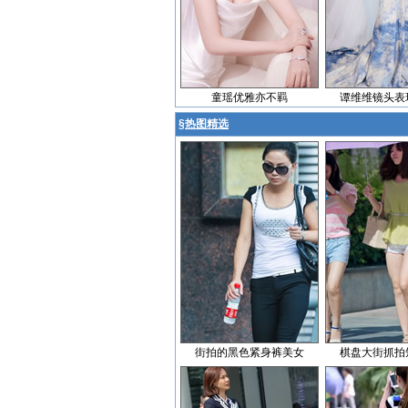
童瑶优雅亦不羁
谭维维镜头表
§
热图精选
街拍的黑色紧身裤美女
棋盘大街抓拍