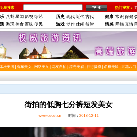
明星搜索
热门搜索：
乐
八卦
星闻
影视
综艺
历史
现代
近代
古代
健康
常识
保健
活
游玩
美食
百味
便民
游戏
动作
休闲
益智
情感
网摘
真情
体坛美图
|
香车美女
|
网络美女
|
网友自拍
|
漂亮美眉
|
行行摄摄
|
名模美腿
|
五花八门
街拍的低胸七分裤短发美女
www.cecet.cn
时间：
2018-12-11