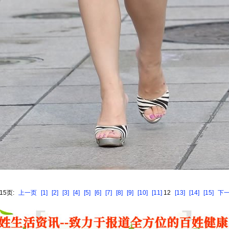
15页:
上一页
[1]
[2]
[3]
[4]
[5]
[6]
[7]
[8]
[9]
[10]
[11]
12
[13]
[14]
[15]
下