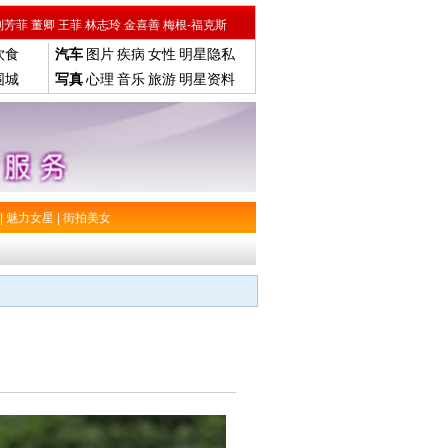
刘芳菲
董卿
王菲
林志玲
金喜善
梅根-福克斯
饮食
汽车
图片
疾病
女性
明星隐私
围城
写真
心理
音乐
旅游
明星资料
|
魅力女星
|
街拍美女