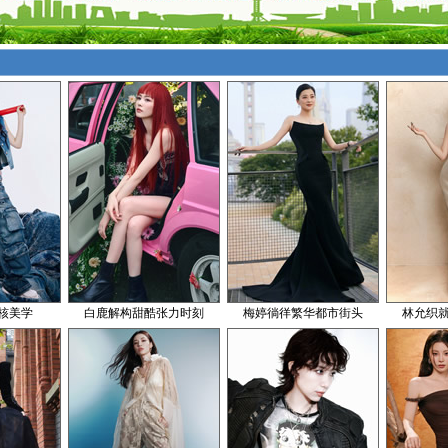
核美学
白鹿解构甜酷张力时刻
梅婷徜徉繁华都市街头
林允织