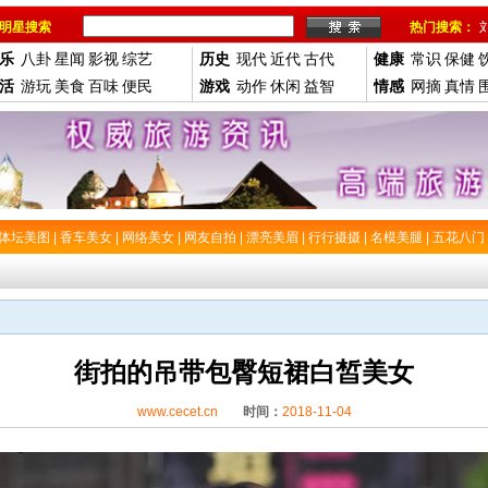
明星搜索
热门搜索：
乐
八卦
星闻
影视
综艺
历史
现代
近代
古代
健康
常识
保健
活
游玩
美食
百味
便民
游戏
动作
休闲
益智
情感
网摘
真情
体坛美图
|
香车美女
|
网络美女
|
网友自拍
|
漂亮美眉
|
行行摄摄
|
名模美腿
|
五花八门
街拍的吊带包臀短裙白皙美女
www.cecet.cn
时间：
2018-11-04