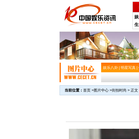
娱
生
娱乐八卦
|
明星写真
|
当前位置：
首页
>
图片中心
>
街拍时尚
> 正文