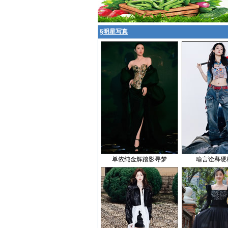
§
明星写真
单依纯金辉踏影寻梦
喻言诠释硬