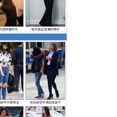
共度静谧时光
喻言掀起波澜的潮汐
拍的牛仔裤美女
街拍体型丰满短发妹子