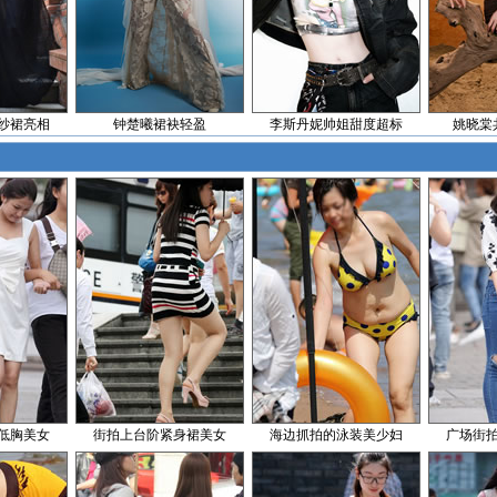
纱裙亮相
钟楚曦裙袂轻盈
李斯丹妮帅姐甜度超标
姚晓棠
低胸美女
街拍上台阶紧身裙美女
海边抓拍的泳装美少妇
广场街