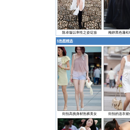
陈卓璇以率性之姿绽放
梅婷黑色蓬松
§
热图精选
街拍高挑身材热裤美女
街拍的连衣裙