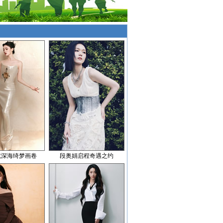
就深海绮梦画卷
段奥娟启程奇遇之约