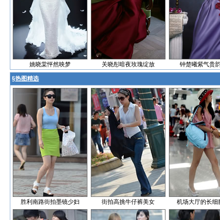
姚晓棠怦然映梦
关晓彤暗夜玫瑰绽放
钟楚曦紫气贵
§
热图精选
胜利南路街拍墨镜少妇
街拍高挑牛仔裤美女
机场大厅的长细