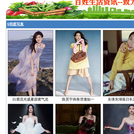
§
明星写真
白鹿流光盛夏甜蜜气息
陈昊宇画卷澄澈如一
吴倩东湖落日长