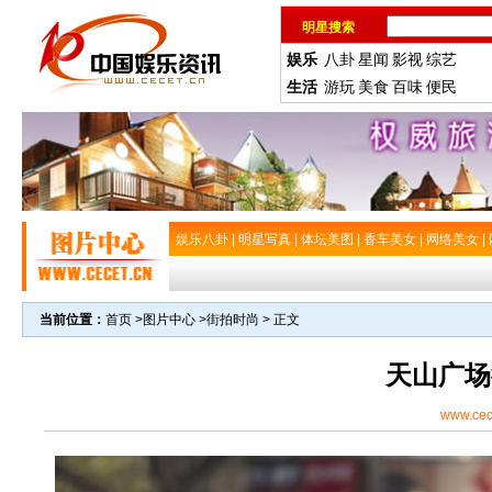
明星搜索
娱乐
八卦
星闻
影视
综艺
生活
游玩
美食
百味
便民
娱乐八卦
|
明星写真
|
体坛美图
|
香车美女
|
网络美女
|
当前位置：
首页
>
图片中心
>
街拍时尚
> 正文
天山广场
www.cec