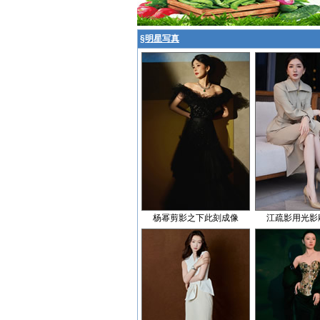
§
明星写真
杨幂剪影之下此刻成像
江疏影用光影