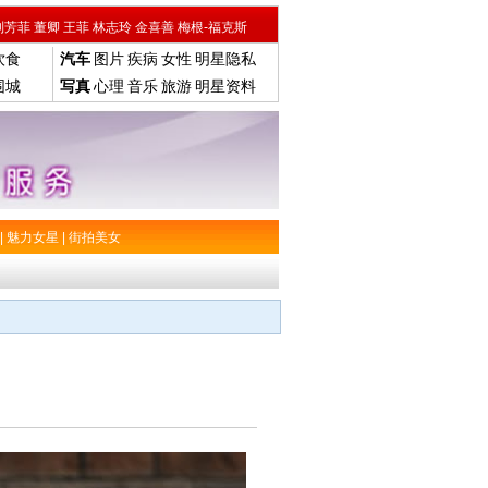
刘芳菲
董卿
王菲
林志玲
金喜善
梅根-福克斯
饮食
汽车
图片
疾病
女性
明星隐私
围城
写真
心理
音乐
旅游
明星资料
|
魅力女星
|
街拍美女