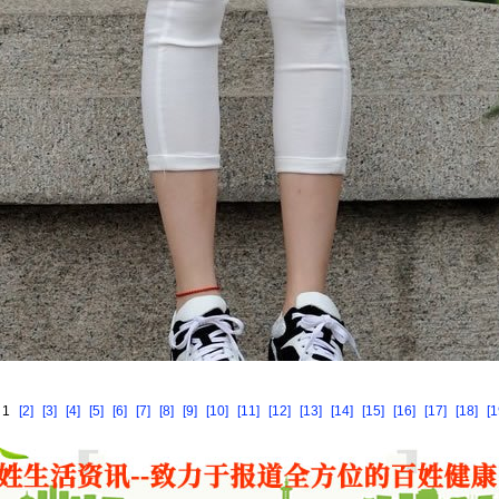
 1
[2]
[3]
[4]
[5]
[6]
[7]
[8]
[9]
[10]
[11]
[12]
[13]
[14]
[15]
[16]
[17]
[18]
[1