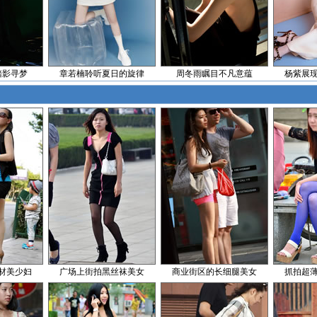
踏影寻梦
章若楠聆听夏日的旋律
周冬雨瞩目不凡意蕴
杨紫展
材美少妇
广场上街拍黑丝袜美女
商业街区的长细腿美女
抓拍超