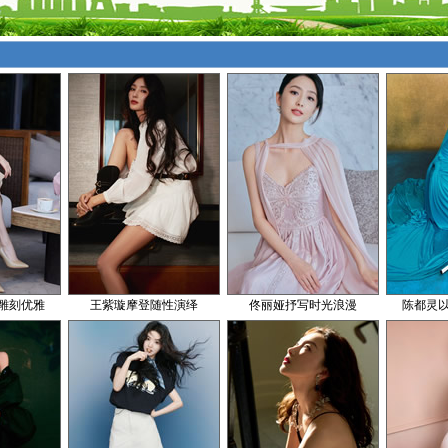
雕刻优雅
王紫璇摩登随性演绎
佟丽娅抒写时光浪漫
陈都灵