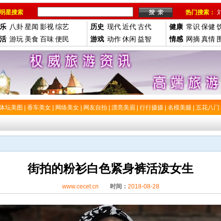
明星搜索
热门搜索：
乐
八卦
星闻
影视
综艺
历史
现代
近代
古代
健康
常识
保健
活
游玩
美食
百味
便民
游戏
动作
休闲
益智
情感
网摘
真情
体坛美图
|
香车美女
|
网络美女
|
网友自拍
|
漂亮美眉
|
行行摄摄
|
名模美腿
|
五花八门
街拍的粉衫白色紧身裤活泼女生
www.cecet.cn
时间：
2018-08-28