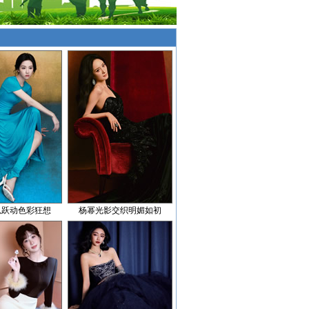
以跃动色彩狂想
杨幂光影交织明媚如初