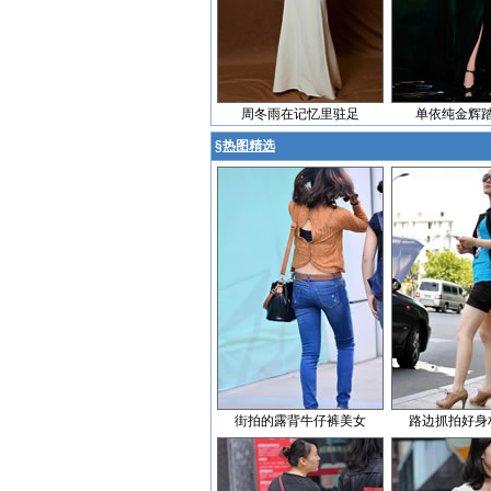
周冬雨在记忆里驻足
单依纯金辉
§
热图精选
街拍的露背牛仔裤美女
路边抓拍好身