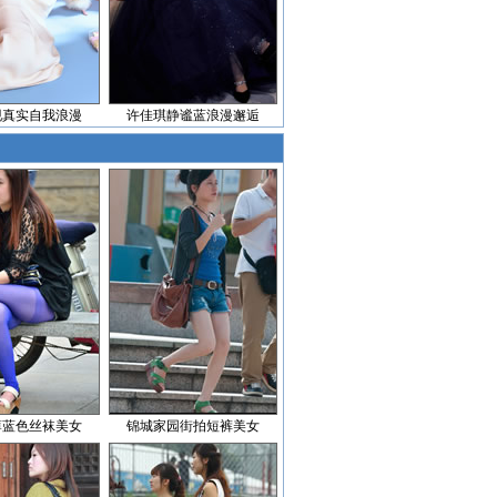
现真实自我浪漫
许佳琪静谧蓝浪漫邂逅
薄蓝色丝袜美女
锦城家园街拍短裤美女