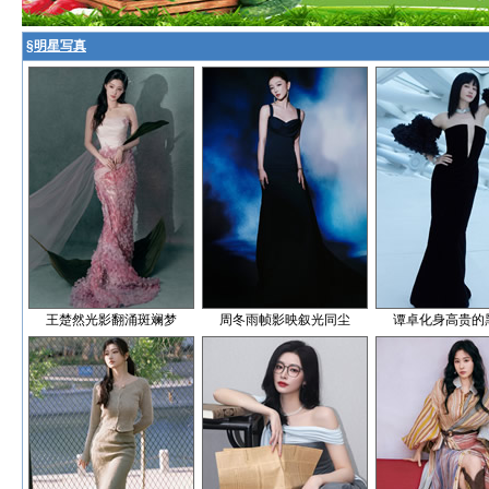
§
明星写真
王楚然光影翻涌斑斓梦
周冬雨帧影映叙光同尘
谭卓化身高贵的