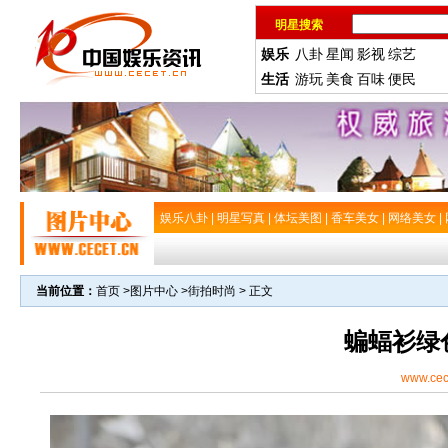
明星搜索
娱乐
八卦
星闻
影视
综艺
生活
游玩
美食
百味
便民
娱乐八卦
|
明星写真
|
体坛美图
|
香车美女
|
网络美女
|
当前位置：
首页
>
图片中心
>
街拍时尚
> 正文
蝙蝠衫绿
www.cec