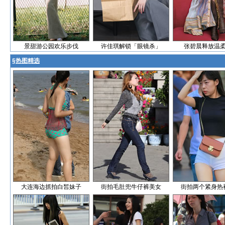
景甜游公园欢乐步伐
许佳琪解锁「眼镜杀」
张碧晨释放温
§
热图精选
大连海边抓拍白皙妹子
街拍毛肚兜牛仔裤美女
街拍两个紧身热