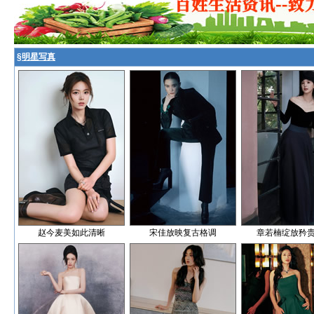
§
明星写真
赵今麦美如此清晰
宋佳放映复古格调
章若楠绽放矜