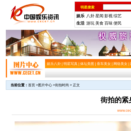
明星搜索
娱乐
八卦
星闻
影视
综艺
生活
游玩
美食
百味
便民
娱乐八卦
|
明星写真
|
体坛美图
|
香车美女
|
网络美女
|
当前位置：
首页
>
图片中心
>
街拍时尚
> 正文
街拍的紧
www.cec