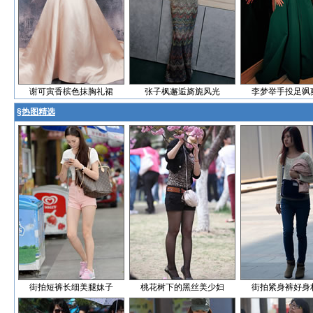
谢可寅香槟色抹胸礼裙
张子枫邂逅旖旎风光
李梦举手投足飒
§
热图精选
街拍短裤长细美腿妹子
桃花树下的黑丝美少妇
街拍紧身裤好身