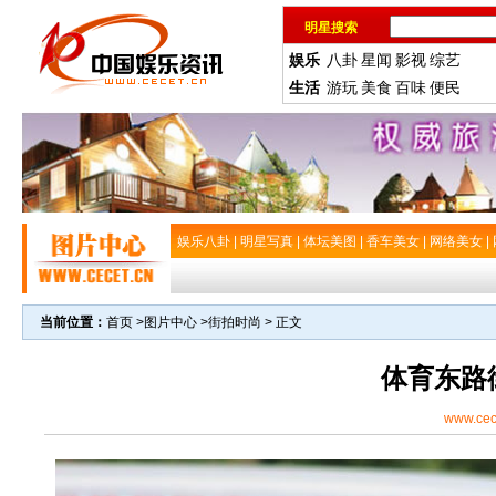
明星搜索
娱乐
八卦
星闻
影视
综艺
生活
游玩
美食
百味
便民
娱乐八卦
|
明星写真
|
体坛美图
|
香车美女
|
网络美女
|
当前位置：
首页
>
图片中心
>
街拍时尚
> 正文
体育东路
www.cec