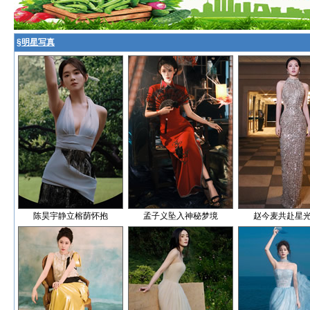
§
明星写真
陈昊宇静立榕荫怀抱
孟子义坠入神秘梦境
赵今麦共赴星