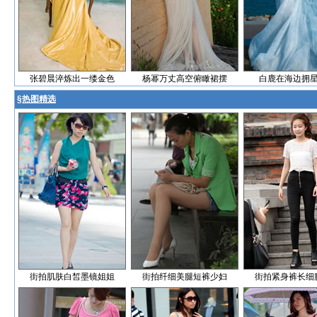
张碧晨淬炼出一缕金色
杨幂万丈高空俯瞰裙摆
白鹿在海边拥
§
热图精选
街拍肌肤白皙墨镜姐姐
街拍纤细美腿短裤少妇
街拍紧身裤长细