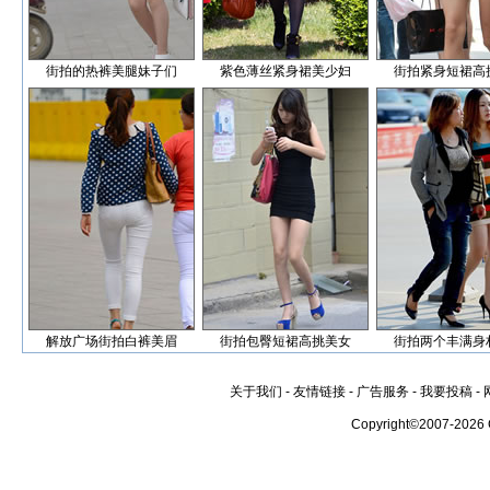
街拍的热裤美腿妹子们
紫色薄丝紧身裙美少妇
街拍紧身短裙高
解放广场街拍白裤美眉
街拍包臀短裙高挑美女
街拍两个丰满身
关于我们
-
友情链接
-
广告服务
-
我要投稿
-
Copyright©2007-2026