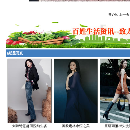
共7页: 上一页
§
明星写真
刘诗诗意趣而悦动生姿
蒋欣定格永恒之美
童瑶雨落街头漫