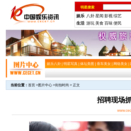
明星搜索
娱乐
八卦
星闻
影视
综艺
生活
游玩
美食
百味
便民
娱乐八卦
|
明星写真
|
体坛美图
|
香车美女
|
网络美女
|
当前位置：
首页
>
图片中心
>
街拍时尚
> 正文
招聘现场
www.cec