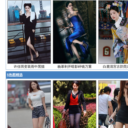
许佳琪变装雨中黑猫
杨幂剥开暗影碎镜万重
白鹿清宫古韵莞
§
热图精选