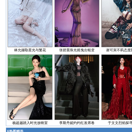
林允撷取星光与繁花
张碧晨珠光摇曳出蜕变
谢可寅不羁态度
杨超越踏入时光放映室
李斯丹妮灼灼红发席卷
于文文烈焰探
§
热图精选