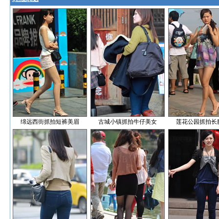
绵远西街抓拍短裤美眉
古城小镇抓拍牛仔美女
莲花公园抓拍长