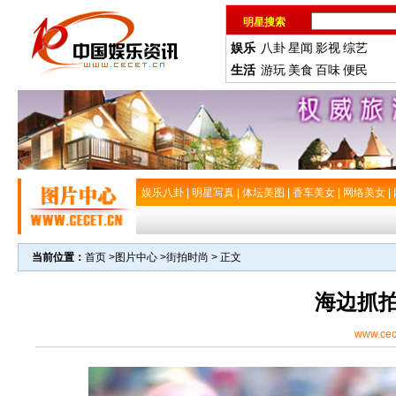
明星搜索
娱乐
八卦
星闻
影视
综艺
生活
游玩
美食
百味
便民
娱乐八卦
|
明星写真
|
体坛美图
|
香车美女
|
网络美女
|
当前位置：
首页
>
图片中心
>
街拍时尚
> 正文
海边抓
www.cec