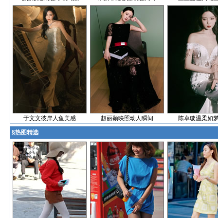
于文文彼岸人鱼美感
赵丽颖映照动人瞬间
陈卓璇温柔如
§
热图精选