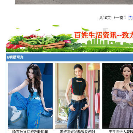
共10页: 上一页 1
[2]
§
明星写真
喻言放逐幻想呼吸同频
宋妍霏短衫酷装悠闲时
王玉雯进入花