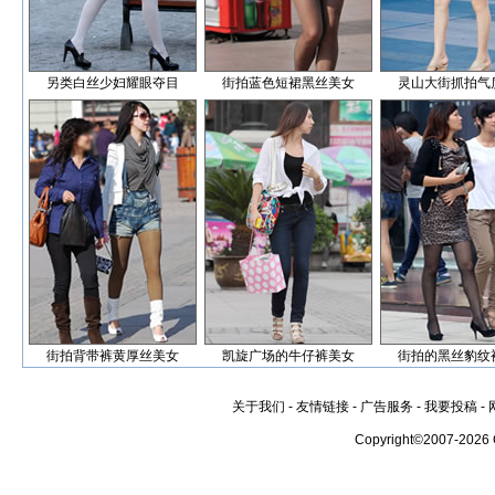
另类白丝少妇耀眼夺目
街拍蓝色短裙黑丝美女
灵山大街抓拍气
街拍背带裤黄厚丝美女
凯旋广场的牛仔裤美女
街拍的黑丝豹纹
关于我们
-
友情链接
-
广告服务
-
我要投稿
-
Copyright©2007-2026