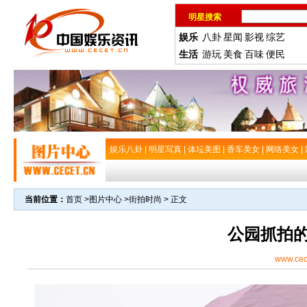
明星搜索
娱乐
八卦
星闻
影视
综艺
生活
游玩
美食
百味
便民
娱乐八卦
|
明星写真
|
体坛美图
|
香车美女
|
网络美女
|
当前位置：
首页
>
图片中心
>
街拍时尚
> 正文
公园抓拍
www.cec