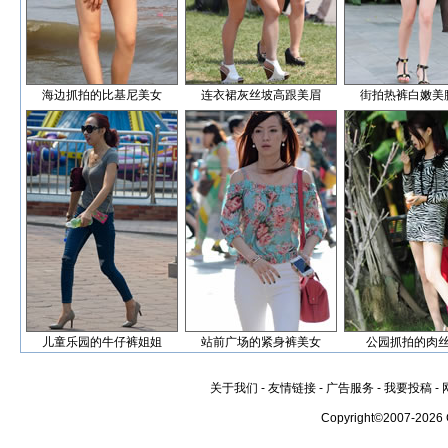
海边抓拍的比基尼美女
连衣裙灰丝坡高跟美眉
街拍热裤白嫩美
儿童乐园的牛仔裤姐姐
站前广场的紧身裤美女
公园抓拍的肉
关于我们
-
友情链接
-
广告服务
-
我要投稿
-
Copyright©2007-2026