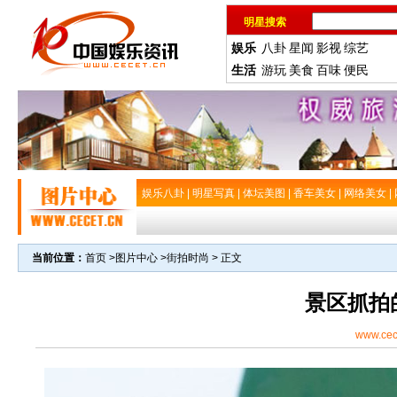
明星搜索
娱乐
八卦
星闻
影视
综艺
生活
游玩
美食
百味
便民
娱乐八卦
|
明星写真
|
体坛美图
|
香车美女
|
网络美女
|
当前位置：
首页
>
图片中心
>
街拍时尚
> 正文
景区抓拍
www.cec