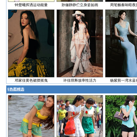
钟楚曦挥洒运动能量
孙俪静静伫立身姿如画
周笔畅奏响暗夜
邓家佳黄色裙摆摇曳
许佳琪释放率性活力
杨紫剪一湾水蓝
§
热图精选